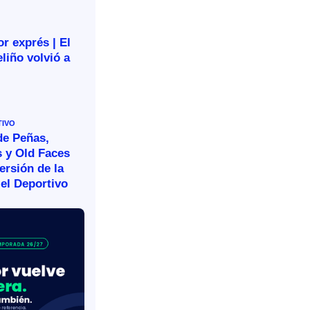
r exprés | El
liño volvió a
TIVO
de Peñas,
s y Old Faces
ersión de la
el Deportivo