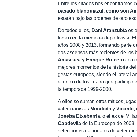
Entre los citados nos encontramos 
pasado blanquiazul, como son Am
estarán bajo las órdenes de otro ex
De todos ellos,
Dani Aranzubía
es e
fresco en la memoria deportivista. E
años 2008 y 2013, formando parte del
dos ascensos más recientes de los b
Amavisca y Enrique Romero
compa
mejores momentos de la historia del 
gestas europeas, siendo el lateral 
el único de los cuatro que participó 
la temporada 1999-2000.
A ellos se suman otros míticos jugad
valencianistas
Mendieta
y
Vicente
,
Joseba Etxeberría
, o el ex del Vill
Capdevila
de la Eurocopa de 2008. E
selecciones nacionales de veteranos 