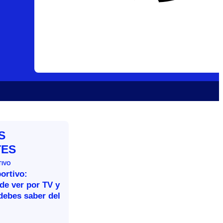
S
TES
TIVO
ortivo:
de ver por TV y
debes saber del