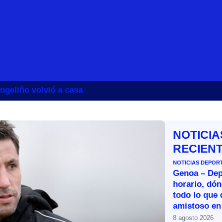
ngeliño volvió a casa
NOTICIA
RECIEN
NOTICIAS DEPOR
Genoa – Dep
horario, dón
todo lo que 
amistoso en
8 agosto 2026