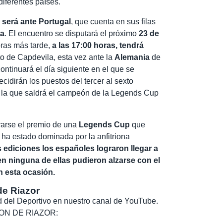
diferentes países.
 será ante Portugal
, que cuenta en sus filas
ta
. El encuentro se disputará el próximo
23 de
ras más tarde,
a las 17:00 horas, tendrá
o de Capdevila, esta vez ante la
Alemania
de
ontinuará el día siguiente en el que se
cidirán los puestos del tercer al sexto
de la que saldrá el campeón de la Legends Cup
evarse el premio de una
Legends Cup
que
 ha estado dominada por la anfitriona
 ediciones los españoles lograron llegar a
 en ninguna de ellas pudieron alzarse con el
en esta ocasión.
de Riazor
dad del Deportivo en nuestro canal de YouTube.
, SON DE RIAZOR: