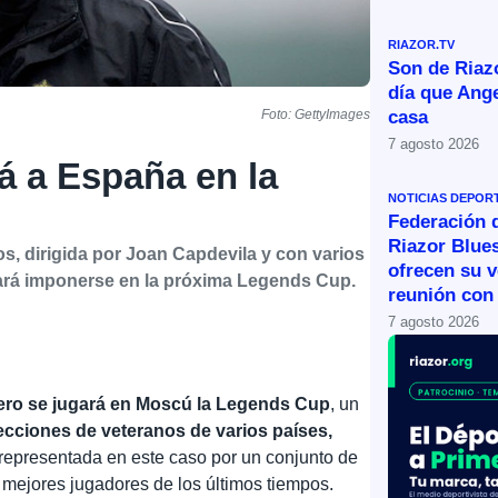
RIAZOR.TV
Son de Riazo
día que Ange
casa
Foto: GettyImages
7 agosto 2026
rá a España en la
NOTICIAS DEPOR
Federación 
Riazor Blue
s, dirigida por Joan Capdevila y con varios
ofrecen su v
cará imponerse en la próxima Legends Cup.
reunión con 
7 agosto 2026
rero se jugará en Moscú la Legends Cup
, un
ecciones de veteranos de varios países,
 representada en este caso por un conjunto de
s mejores jugadores de los últimos tiempos.