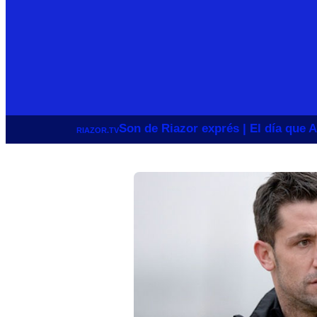
Son de Riazor exprés | El día que A
RIAZOR.TV