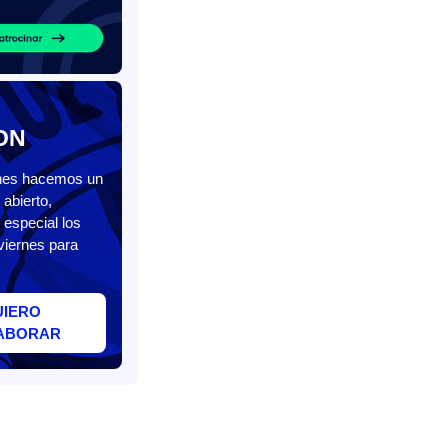
ON
unes hacemos un
abierto,
 especial los
viernes para
UIERO
ABORAR