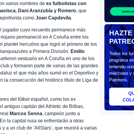
con varios nombres de
ex futbolistas con
avisca, Dani Aranzubía y Romero
, que
deportivista como
Joan Capdevila
.
l jugador cuyo recuerdo permanece más
HAZTE
l riojano permaneció en A Coruña entre los
PATRE
 plantel herculino que logró el primero de los
lanquiazules a Primera División.
Emilio
Todos los l
rtieron vestuario en A Coruña en uno de los
programa en 
club y formaron parte de varias de las grandes
teniendo uno
andaluz el que más años sumó en el Deportivo y
miércoles y 
Patreons.
en la consecución del histórico título de Liga de
Q
ores del fútbol español, como los ex
COL
 el antiguo capitán del Athletic de Bilbao,
arreal
Marcos Senna
, campeón junto a
n la capital rusa se enfrentarán a otras
y a un club de ‘AllStars’, que reunirá a varias