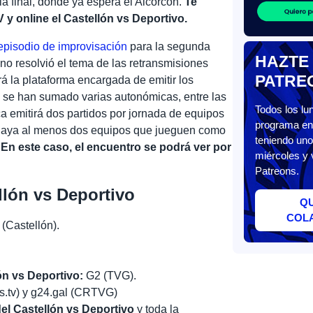
la final, donde ya espera el Alcorcón.
Te
y online el Castellón vs Deportivo.
episodio de improvisación
para la segunda
HAZTE
o resolvió el tema de las retransmisiones
PATRE
á la plataforma encargada de emitir los
 se han sumado varias autonómicas, entre las
Todos los l
ica emitirá dos partidos por jornada de equipos
programa en 
 haya al menos dos equipos que jueguen como
teniendo uno
En este caso, el encuentro se podrá ver por
miércoles y 
Patreons.
llón vs Deportivo
Q
COL
(Castellón).
ón vs Deportivo:
G2 (TVG).
ts.tv) y g24.gal (CRTVG)
el Castellón vs Deportivo
y toda la