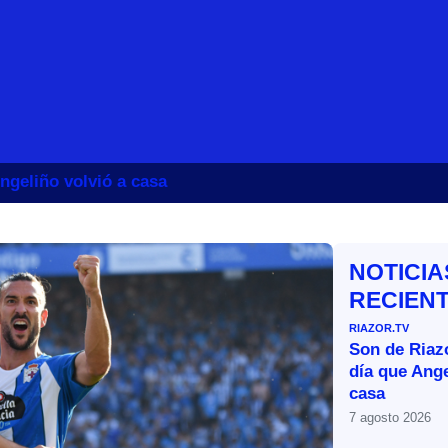
ngeliño volvió a casa
NOTICIA
RECIEN
RIAZOR.TV
Son de Riazo
día que Ange
casa
7 agosto 2026