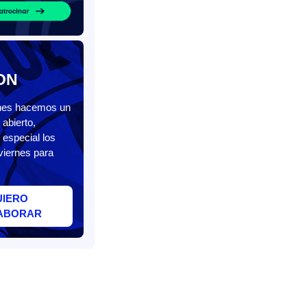
ON
unes hacemos un
abierto,
 especial los
viernes para
UIERO
ABORAR