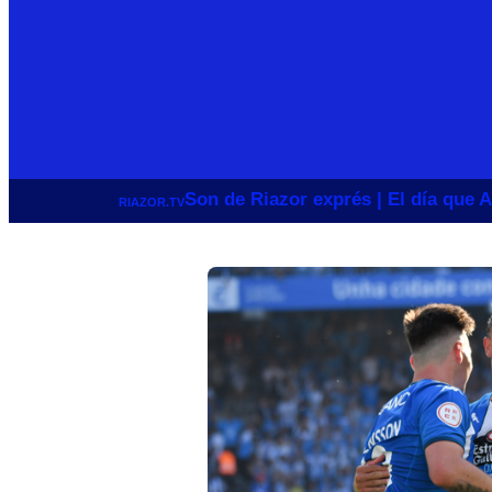
Son de Riazor exprés | El día que A
RIAZOR.TV