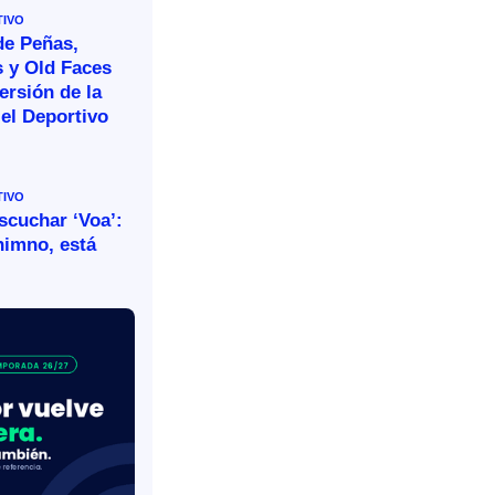
TIVO
de Peñas,
s y Old Faces
ersión de la
el Deportivo
TIVO
escuchar ‘Voa’:
himno, está