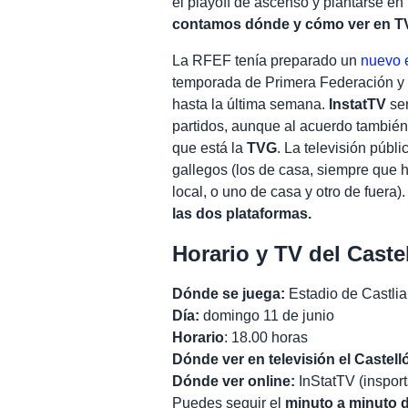
el playoff de ascenso y plantarse en 
contamos dónde y cómo ver en TV 
La RFEF tenía preparado un
nuevo 
temporada de Primera Federación y n
hasta la última semana.
InstatTV
ser
partidos, aunque al acuerdo también
que está la
TVG
. La televisión públ
gallegos (los de casa, siempre que
local, o uno de casa y otro de fuera).
las dos plataformas.
Horario y TV del Caste
Dónde se juega:
Estadio de Castlia 
Día:
domingo 11 de junio
Horario
: 18.00 horas
Dónde ver en televisión el Castell
Dónde ver online:
InStatTV (inspor
Puedes seguir el
minuto a minuto d