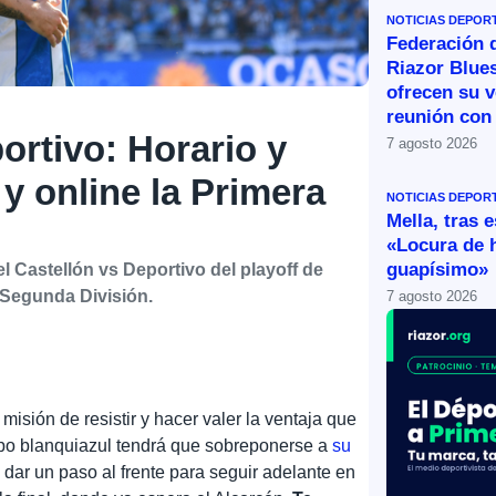
NOTICIAS DEPOR
Federación 
Riazor Blue
ofrecen su v
reunión con 
ortivo: Horario y
7 agosto 2026
y online la Primera
NOTICIAS DEPOR
Mella, tras 
«Locura de 
guapísimo»
l Castellón vs Deportivo del playoff de
 Segunda División.
7 agosto 2026
 misión de resistir y hacer valer la ventaja que
ipo blanquiazul tendrá que sobreponerse a
su
 dar un paso al frente para seguir adelante en