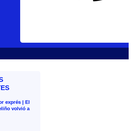
S
TES
r exprés | El
liño volvió a