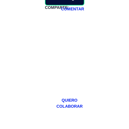
COMPARTE:
COMENTAR
HAZTE
PATREON
Todos los lunes
hacemos un
programa en
abierto,
teniendo uno
especial los
miércoles y
viernes para
Patreons.
QUIERO
COLABORAR