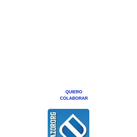
HAZTE
PATREON
Todos los lunes
hacemos un
programa en
abierto,
teniendo uno
especial los
miércoles y
viernes para
Patreons.
QUIERO
COLABORAR