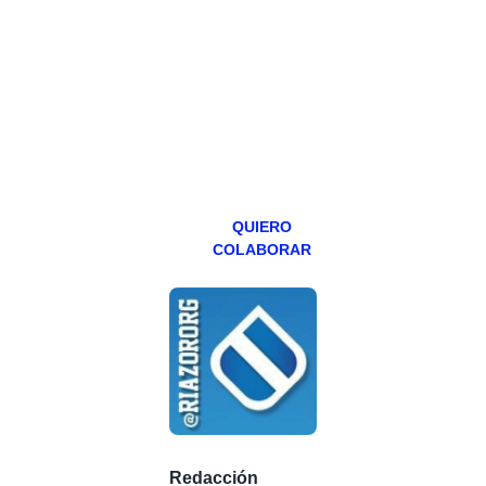
hacemos un
programa en
abierto,
teniendo uno
especial los
miércoles y
viernes para
Patreons.
QUIERO
COLABORAR
Redacción