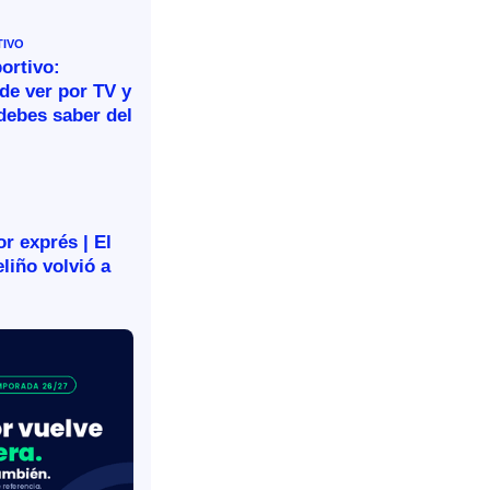
TIVO
ortivo:
de ver por TV y
debes saber del
r exprés | El
liño volvió a