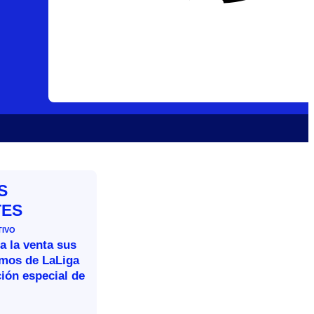
S
TES
TIVO
a la venta sus
omos de LaLiga
ión especial de