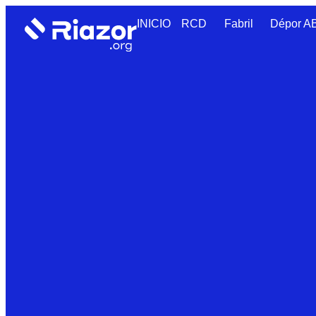
INICIO
RCD
Fabril
Dépor 