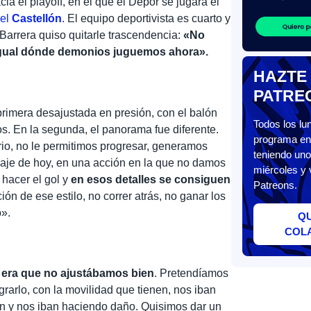
ia el playoff, en el que el Dépor se jugará el
 el
Castellón
. El equipo deportivista es cuarto y
 Barrera quiso quitarle trascendencia:
«No
igual dónde demonios juguemos ahora».
HAZTE
PATRE
primera desajustada en presión, con el balón
Todos los l
. En la segunda, el panorama fue diferente.
programa en 
rio, no le permitimos progresar, generamos
teniendo uno
zaje de hoy, en una acción en la que no damos
miércoles y 
 hacer el gol y
en esos detalles se consiguen
Patreons.
ión de ese estilo, no correr atrás, no ganar los
o».
Q
COL
n era que no ajustábamos bien
. Pretendíamos
grarlo, con la movilidad que tienen, nos iban
ón y nos iban haciendo daño. Quisimos dar un