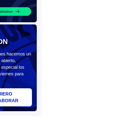
ON
unes hacemos un
abierto,
 especial los
viernes para
UIERO
ABORAR