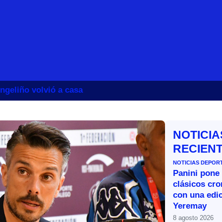
ngeliño volvió a casa
NOTICIA
RECIEN
NOTICIAS DEPOR
Panini pone 
clásicos cr
con una edic
Yeremay
8 agosto 2026