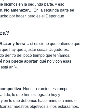
ue hicimos en la segunda parte, y eso
ón.
No amenazar…
En la segunda parte
se
cho por hacer, pero es el Dépor que
ca?
Riazor y fuera
… sí es cierto que entiendo que
á que hay que ajustar cosas. Jugadores,
ido dentro del poco tiempo que teníamos.
é nos puede aportar
, qué no y con esas
 está ahí».
competitiva.
Nuestro camino es competir,
partido, lo que hemos logrado hoy y
 y en lo que debemos hacer minuto a minuto.
canzar nuestros objetivos si nos esforzamos.