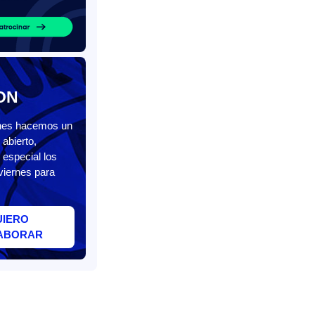
ON
unes hacemos un
abierto,
 especial los
viernes para
UIERO
ABORAR