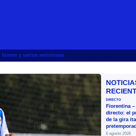
un himno y varios amistosos
NOTICIA
RECIEN
DIRECTO
Fiorentina –
directo: el 
de la gira it
pretemporad
6 agosto 2026