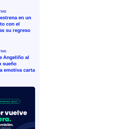
TIVO
 estrena en un
to con el
as su regreso
TIVO
e Angeliño al
n sueño
a emotiva carta