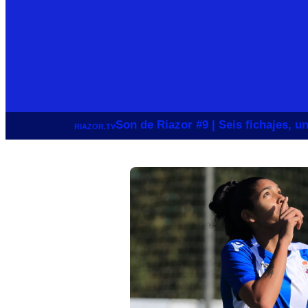
Son de Riazor #9 | Seis fichajes, 
RIAZOR.TV