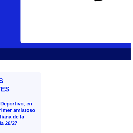
S
TES
 Deportivo, en
primer amistoso
aliana de la
a 26/27