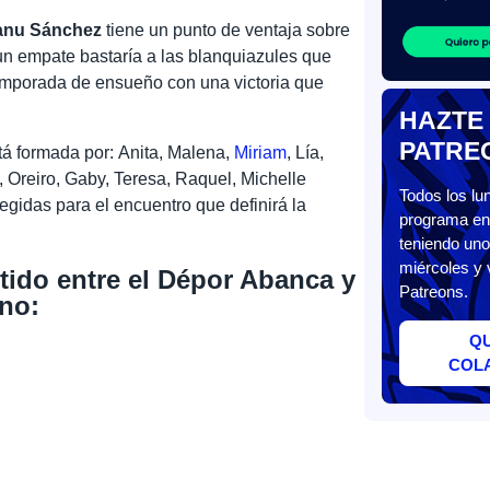
nu Sánchez
tiene un punto de ventaja sobre
un empate bastaría a las blanquiazules que
 temporada de ensueño con una victoria que
HAZTE
PATRE
tá formada por: Anita, Malena,
Miriam
, Lía,
e, Oreiro, Gaby, Teresa, Raquel, Michelle
Todos los l
legidas para el encuentro que definirá la
programa en 
teniendo uno
miércoles y 
rtido entre el Dépor Abanca y
Patreons.
no:
Q
COL