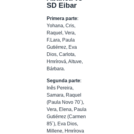
SD Eibar
Primera parte
:
Yohana, Cris,
Raquel, Vera,
F.Lara, Paula
Gutiérrez, Eva
Dios, Carlota,
Hmrírová, Altuve,
Bárbara.
Segunda parte
:
Inês Pereira,
Samara, Raquel
(Paula Novo 70´),
Vera, Elena, Paula
Gutiérrez (Carmen
85´), Eva Dios,
Millene, Hmrírova