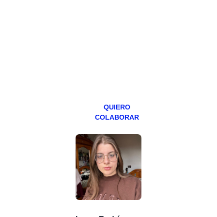
Todos los lunes
hacemos un
programa en
abierto,
teniendo uno
especial los
miércoles y
viernes para
Patreons.
QUIERO
COLABORAR