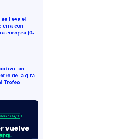
se lleva el
cierra con
ira europea (0-
ortivo, en
ierre de la gira
l Trofeo