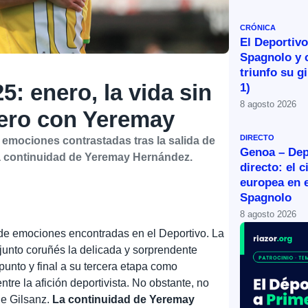
CRÓNICA
El Deportivo 
Spagnolo y 
triunfo su g
5: enero, la vida sin
1)
8 agosto 2026
ero con Yeremay
DIRECTO
emociones contrastadas tras la salida de
Genoa – Dep
la continuidad de Yeremay Hernández.
directo: el c
europea en e
Spagnolo
8 agosto 2026
 de emociones encontradas en el Deportivo. La
junto coruñés la delicada y sorprendente
 punto y final a su tercera etapa como
tre la afición deportivista. No obstante, no
de Gilsanz.
La continuidad de Yeremay