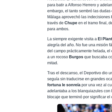
para batir a Alfonso Herrero y adela
embargo, el tanto sembró las dudas 
Málaga aprovechó las indecisiones b
través de
Chupe
en el tramo final, 
para ambos.
La siempre exigente visita a
El Plan
alegría del año. No fue una misión 
del campo prácticamente helada, el c
a un rocoso
Burgos
que buscaba con 
mitad.
Tras el descanso, el Deportivo dio u
seguía sin traducirse en grandes oc
fortuna le sonreía
por una vez al cu
adelantaba a los blanquiazules con 
blocaje que terminó por significar el d