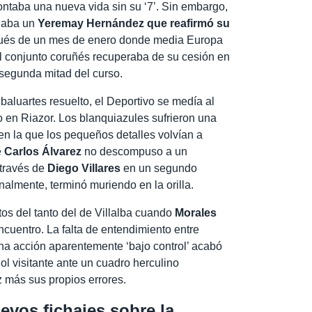
ontaba una nueva vida sin su ‘7’. Sin embargo,
ejaba un
Yeremay Hernández que reafirmó su
pués de un mes de enero donde media Europa
el conjunto coruñés recuperaba de su cesión en
segunda mitad del curso.
baluartes resuelto, el Deportivo se medía al
 en Riazor. Los blanquiazules sufrieron una
 en la que los pequeños detalles volvían a
e
Carlos Álvarez
no descompuso a un
 través de
Diego Villares
en un segundo
inalmente, terminó muriendo en la orilla.
s del tanto del de Villalba cuando
Morales
ncuentro. La falta de entendimiento entre
a acción aparentemente ‘bajo control’ acabó
ol visitante ante un cuadro herculino
 más sus propios errores.
evos fichajes sobre la