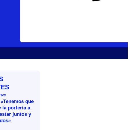
S
TES
TIVO
 «Tenemos que
 la portería a
estar juntos y
idos»