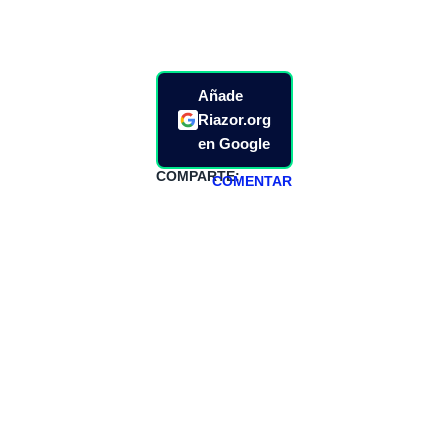
Añade
Riazor.org
en Google
COMPARTE:
COMENTAR
HAZTE
PATREON
Todos los lunes
hacemos un
programa en
abierto,
teniendo uno
especial los
miércoles y
viernes para