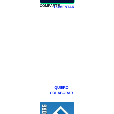
COMPARTE:
COMENTAR
HAZTE
PATREON
Todos los lunes
hacemos un
programa en
abierto,
teniendo uno
especial los
miércoles y
viernes para
Patreons.
QUIERO
COLABORAR