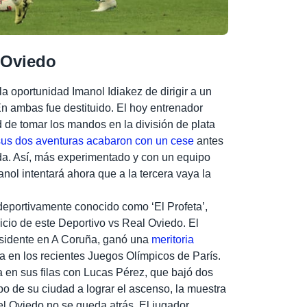
 Oviedo
a oportunidad Imanol Idiakez de dirigir a un
n ambas fue destituido. El hoy entrenador
d de tomar los mandos en la división de plata
sus dos aventuras acabaron con un cese
antes
a. Así, más experimentado y con un equipo
nol intentará ahora que a la tercera vaya la
eportivamente conocido como ‘El Profeta’,
cio de este Deportivo vs Real Oviedo. El
esidente en A Coruña, ganó una
meritoria
 en los recientes Juegos Olímpicos de París.
ta en sus filas con Lucas Pérez, que bajó dos
po de su ciudad a lograr el ascenso, la muestra
l Oviedo no se queda atrás. El jugador