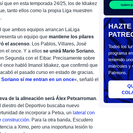
sí que en esta temporada 24/25, los de Idiakez
ue, tanto ellos como la propia Liga muestren
.
HAZTE
el que ambos equipos arrancan LaLiga
PATRE
 presenta un equipo que
mantiene los pilares
ró el ascenso
. Los Pablos, Villares, José
Todos los l
n el once. Y a ellos
se unirá Mario Soriano
,
programa en 
o en Segunda con el Eibar. Precisamente sobre
teniendo uno
n el once habló Imanol Idiakez, que confirmó que
miércoles y 
acabó el pasado curso en estado de gracias.
Patreons.
y Soriano sí me entran en un once
«, señaló el
Q
COL
ueva de la alineación será Álex Petxarroman
.
ril diestro del Deportivo buscaba nuevo
ortunidad de incorporar a Petxa, un
lateral con
e construcción
. Para la otra banda, Escudero
tencia a Ximo, pero una inoportuna lesión lo