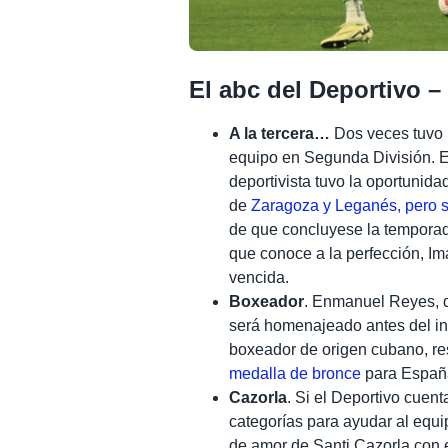
El abc del Deportivo –
A la tercera…
Dos veces tuvo l
equipo en Segunda División. E
deportivista tuvo la oportunida
de
Zaragoza y Leganés, pero 
de que concluyese la temporad
que conoce a la perfección, Ima
vencida.
Boxeador
. Enmanuel Reyes, d
será homenajeado antes del ini
boxeador de origen cubano, r
medalla de bronce
para España
Cazorla
. Si el Deportivo cuen
categorías para ayudar al equi
de amor de Santi Cazorla con e