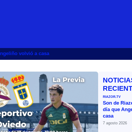
ngeliño volvió a casa
NOTICIA
RECIEN
RIAZOR.TV
Son de Riazo
día que Ange
casa
7 agosto 2026