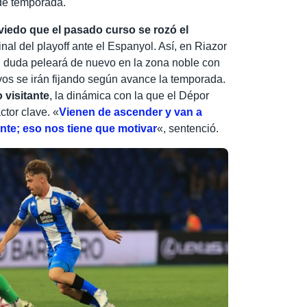
de temporada.
viedo que el pasado curso se rozó el
inal del playoff ante el Espanyol. Así, en Riazor
n duda peleará de nuevo en la zona noble con
vos se irán fijando según avance la temporada.
o visitante
, la dinámica con la que el Dépor
ctor clave. «
Vienen de ascender y van a
nte; eso nos tiene que motivar
«, sentenció.