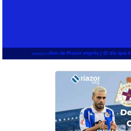
Son de Riazor exprés | El día que A
RIAZOR.TV