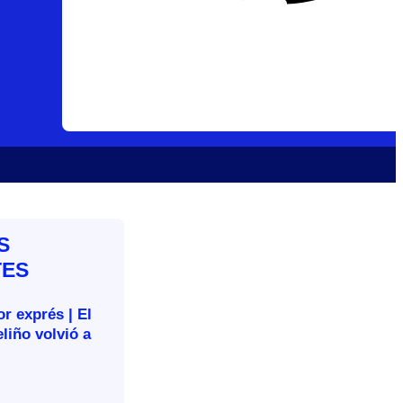
S
TES
r exprés | El
liño volvió a