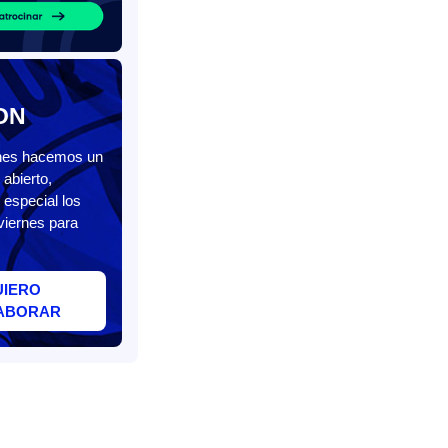
ON
unes hacemos un
abierto,
 especial los
viernes para
UIERO
ABORAR