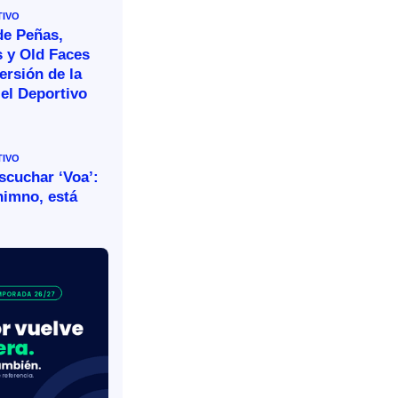
TIVO
de Peñas,
s y Old Faces
ersión de la
el Deportivo
TIVO
escuchar ‘Voa’:
himno, está