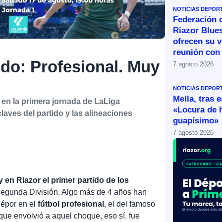
NOTICIAS DEPOR
Federación 
Riazor Blue
ofrecen su v
reunión con 
do: Profesional. Muy
7 agosto 2026
NOTICIAS DEPOR
Mella, tras 
 en la primera jornada de LaLiga
«Locura de 
laves del partido y las alineaciones
guapísimo»
7 agosto 2026
 en Riazor el primer partido de los
 Segunda División. Algo más de 4 años han
Dépor en el
fútbol profesional
, el del famoso
 que envolvió a aquel choque, eso sí, fue