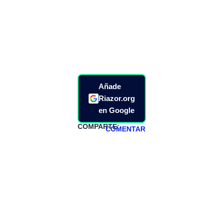
Añade
Riazor.org
en Google
COMPARTE:
COMENTAR
HAZTE
PATREON
Todos los lunes
hacemos un
programa en
abierto,