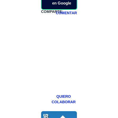
en Google
COMPARTE:
COMENTAR
HAZTE
PATREON
Todos los lunes
hacemos un
programa en
abierto,
teniendo uno
especial los
miércoles y
viernes para
Patreons.
QUIERO
COLABORAR