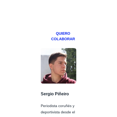
teniendo uno
especial los
miércoles y
viernes para
Patreons.
QUIERO
COLABORAR
Sergio Piñeiro
Periodista coruñés y
deportivista desde el