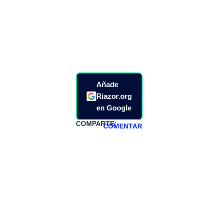
Añade
Riazor.org
en Google
COMPARTE:
COMENTAR
HAZTE
PATREON
Todos los lunes
hacemos un
programa en
abierto,