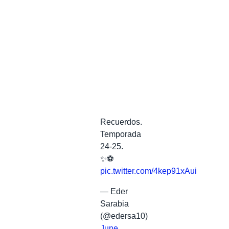
Recuerdos.
Temporada
24-25.
✨⚽️
pic.twitter.com/4kep91xAui
— Eder
Sarabia
(@edersa10)
June