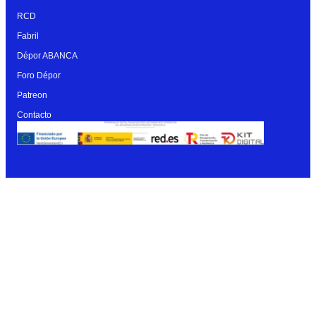
RCD
Fabril
Dépor ABANCA
Foro Dépor
Patreon
Contacto