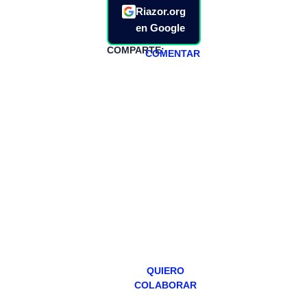
Riazor.org
en Google
COMPARTE:
COMENTAR
HAZTE
PATREON
Todos los lunes
hacemos un
programa en
abierto,
teniendo uno
especial los
miércoles y
viernes para
Patreons.
QUIERO
COLABORAR