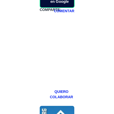
en Google
COMPARTE:
COMENTAR
HAZTE
PATREON
Todos los lunes
hacemos un
programa en
abierto,
teniendo uno
especial los
miércoles y
viernes para
Patreons.
QUIERO
COLABORAR