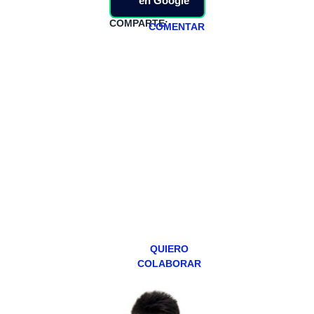
en Google
COMPARTE:
COMENTAR
HAZTE
PATREON
Todos los lunes
hacemos un
programa en
abierto,
teniendo uno
especial los
miércoles y
viernes para
Patreons.
QUIERO
COLABORAR