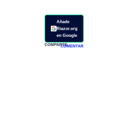
Añade
Riazor.org
en Google
COMPARTE:
COMENTAR
HAZTE
PATREON
Todos los lunes
hacemos un
programa en
abierto,
teniendo uno
especial los
miércoles y
viernes para
Patreons.