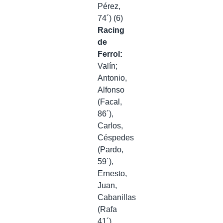
Pérez,
74´) (6)
Racing
de
Ferrol:
Valín;
Antonio,
Alfonso
(Facal,
86´),
Carlos,
Céspedes
(Pardo,
59´),
Ernesto,
Juan,
Cabanillas
(Rafa
41´),