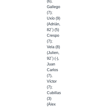
(6),
Gallego
(7);
Uxío (9)
(Adrián,
82´) (5)
Crespo
(7);
Vela (8)
(Julien,
92´) (-),
Juan
Carlos
(7),
Víctor
(7);
Cubillas
(3)
(Álex