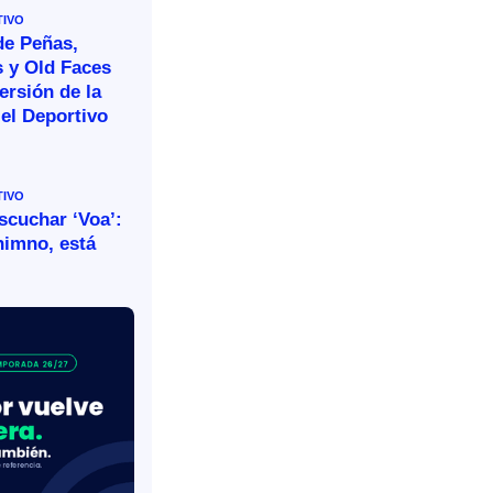
TIVO
de Peñas,
s y Old Faces
ersión de la
el Deportivo
TIVO
escuchar ‘Voa’:
himno, está