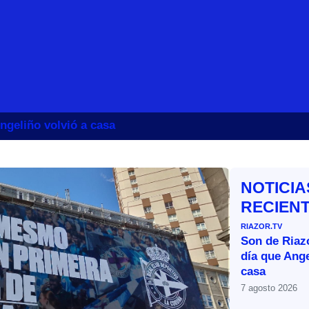
ngeliño volvió a casa
NOTICIA
RECIEN
RIAZOR.TV
Son de Riazo
día que Ange
casa
7 agosto 2026