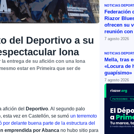
NOTICIAS DEPOR
Federación 
Riazor Blue
ofrecen su v
reunión con 
o del Deportivo a su
7 agosto 2026
espectacular lona
NOTICIAS DEPOR
Mella, tras 
 la entrega de su afición con una lona
«Locura de 
 mesmo estar en Primeira que ser de
guapísimo»
7 agosto 2026
a afición del
Deportivo
. Al segundo palo
o, esta vez en Castellón, se sumó
un terremoto
 por delante buena parte de la estructura del
ón emprendida por Abanca
no hubo sitio para