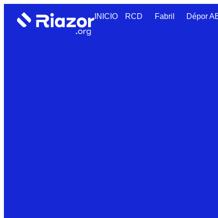
INICIO
RCD
Fabril
Dépor 