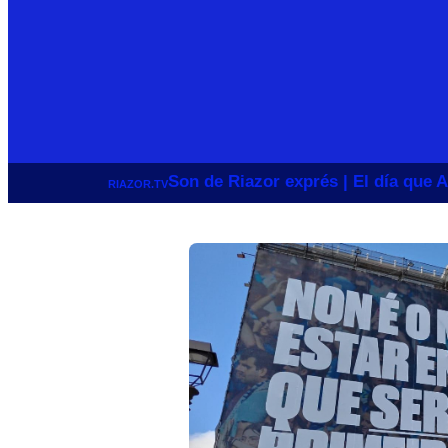
Son de Riazor exprés | El día que A
RIAZOR.TV