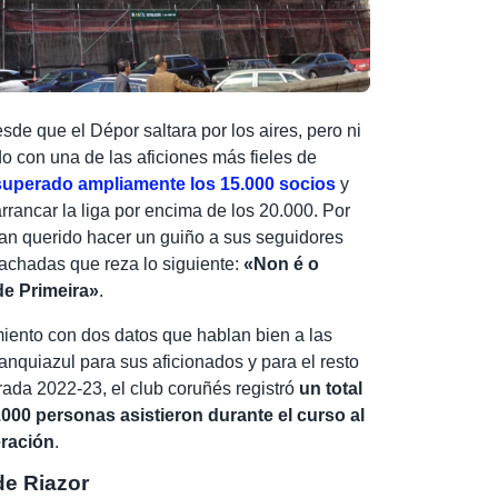
de que el Dépor saltara por los aires, pero ni
o con una de las aficiones más fieles de
superado ampliamente los 15.000 socios
y
rancar la liga por encima de los 20.000. Por
an querido hacer un guiño a sus seguidores
fachadas que reza lo siguiente:
«Non é o
de Primeira»
.
iento con dos datos que hablan bien a las
anquiazul para sus aficionados y para el resto
ada 2022-23, el club coruñés registró
un total
00 personas asistieron durante el curso al
eración
.
de Riazor