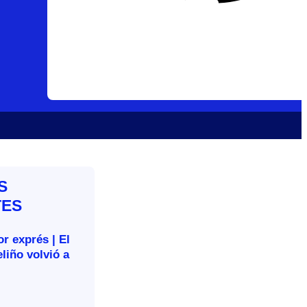
S
TES
r exprés | El
liño volvió a