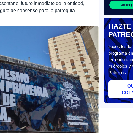
entar el futuro inmediato de la entidad,
figura de consenso para la parroquia
HAZTE
PATRE
Todos los l
programa en 
teniendo uno
miércoles y 
Patreons.
Q
COL