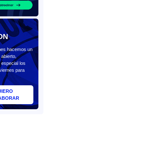
ON
unes hacemos un
abierto,
 especial los
viernes para
UIERO
ABORAR