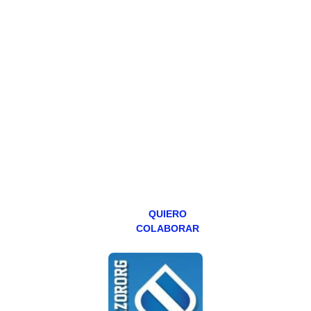
HAZTE
PATREON
Todos los lunes
hacemos un
programa en
abierto,
teniendo uno
especial los
miércoles y
viernes para
Patreons.
QUIERO
COLABORAR