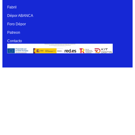
Fabril
Dépor ABANCA
Foro Dépor
Patreon
Contacto