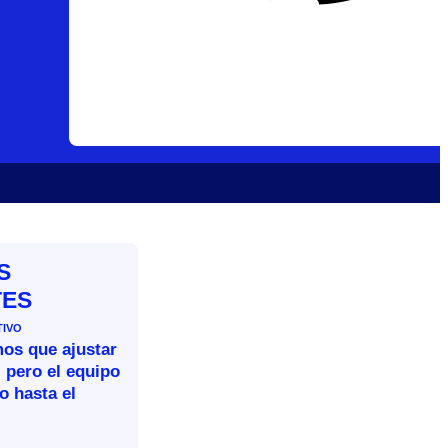
S
TES
TIVO
mos que ajustar
 pero el equipo
o hasta el