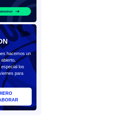
ON
unes hacemos un
abierto,
 especial los
viernes para
UIERO
ABORAR