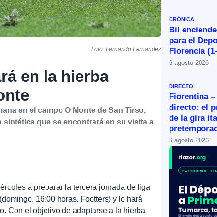
CRÓNICA
Bil enciende
para el Depo
Foto: Fernando Fernández
Florencia (1
6 agosto 2026
rá en la hierba
DIRECTO
onte
Fiorentina –
directo: el 
emana en el campo O Monte de San Tirso,
de la gira it
a sintética que se encontrará en su visita a
pretemporad
6 agosto 2026
oles a preparar la tercera jornada de liga
(domingo, 16:00 horas, Footters) y lo hará
. Con el objetivo de adaptarse a la hierba