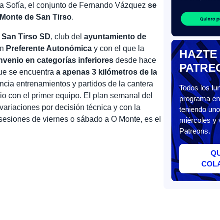
ina Sofía, el conjunto de Fernando Vázquez
se
O Monte de San Tirso
.
l San Tirso SD
, club del
ayuntamiento de
en
Preferente Autonómica
y con el que la
HAZTE
nvenio en categorías inferiores
desde hace
PATRE
que se encuentra
a apenas 3 kilómetros de la
ncia entrenamientos y partidos de la cantera
Todos los l
pio con el primer equipo. El plan semanal del
programa en 
variaciones por decisión técnica y con la
teniendo uno
 sesiones de viernes o sábado a O Monte, es el
miércoles y 
Patreons.
Q
COL