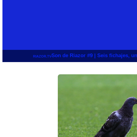
Son de Riazor #9 | Seis fichajes, 
RIAZOR.TV