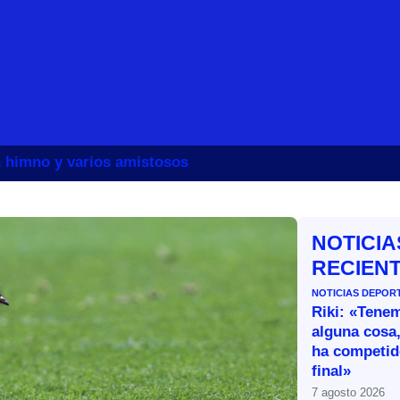
un himno y varios amistosos
NOTICIA
RECIEN
NOTICIAS DEPOR
Riki: «Tene
alguna cosa,
ha competid
final»
7 agosto 2026