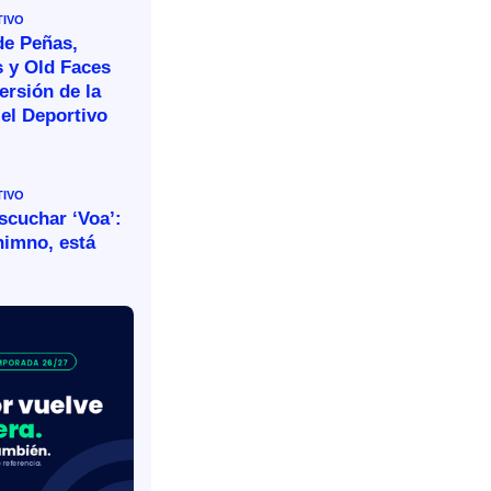
TIVO
de Peñas,
s y Old Faces
ersión de la
el Deportivo
TIVO
escuchar ‘Voa’:
himno, está