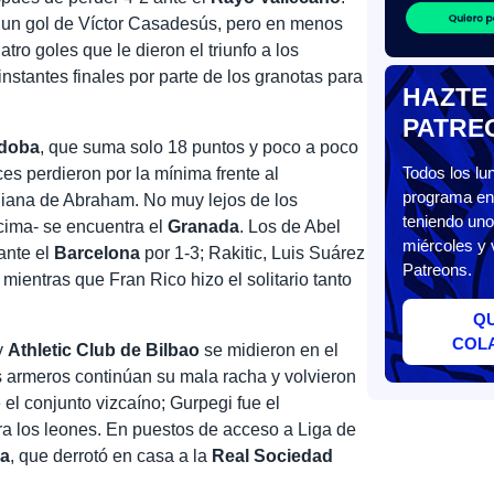
 un gol de Víctor Casadesús, pero en menos
ro goles que le dieron el triunfo a los
instantes finales por parte de los granotas para
HAZTE
PATRE
doba
, que suma solo 18 puntos y poco a poco
Todos los l
ces perdieron por la mínima frente al
programa en 
diana de Abraham. No muy lejos de los
teniendo uno
cima- se encuentra el
Granada
. Los de Abel
miércoles y 
ante el
Barcelona
por 1-3; Rakitic, Luis Suárez
Patreons.
mientras que Fran Rico hizo el solitario tanto
Q
COL
y
Athletic Club de Bilbao
se midieron en el
s armeros continúan su mala racha y volvieron
 el conjunto vizcaíno; Gurpegi fue el
ra los leones. En puestos de acceso a Liga de
ia
, que derrotó en casa a la
Real Sociedad