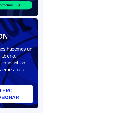
ON
unes hacemos un
abierto,
 especial los
viernes para
UIERO
ABORAR