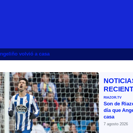
ngeliño volvió a casa
NOTICIA
RECIEN
RIAZOR.TV
Son de Riazo
día que Ange
casa
7 agosto 2026