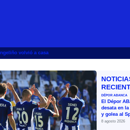
ngeliño volvió a casa
NOTICIA
RECIEN
DÉPOR ABANCA
El Dépor A
desata en la
y golea al S
8 agosto 2026