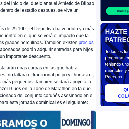
del inicio del duelo ante el Athletic de Bilbao
dentro del estadio después, se viva un
ás de 25.100-, el Deportivo ha vendido ya más
HAZTE
ncuentro en el que se verá el impacto que la
PATRE
las gradas herculinas. También existen
precios
s abonados podrán adquirir entradas para hijos
Todos los l
 un importante descuento.
programa en 
teniendo uno
nstalarán unas carpas en las que habrá
miércoles y 
s -no faltará el tradicional pulpo y churrasco-,
Patreons.
os más pequeños. También se dará apoyo a la
azor Blues en la Torre de Marathon en la que
Q
ficionado del conjunto coruñés asesinado en el
COL
ra esta jornada dominical es el siguiente: