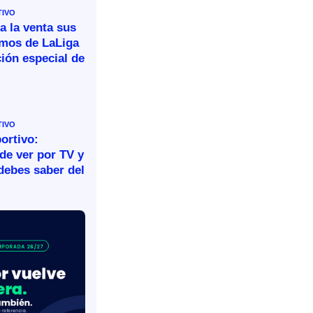
TIVO
a la venta sus
omos de LaLiga
ión especial de
TIVO
ortivo:
de ver por TV y
debes saber del