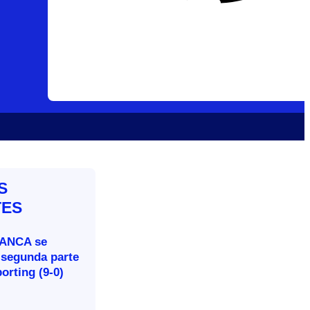
S
TES
BANCA se
 segunda parte
porting (9-0)