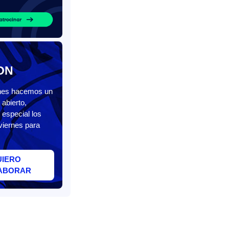
ON
unes hacemos un
abierto,
 especial los
viernes para
UIERO
ABORAR