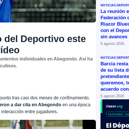
NOTICIAS DEPOR
La reunión e
Federación 
Riazor Blue
con el Depor
 del Deportivo este
sin avances
5 agosto 2026
vídeo
NOTICIAS DEPOR
namientos individuales en Abegondo. Así ha
Barcia resta
culinos.
de su lista d
pretendiente
queremos, 
acuerdo con 
5 agosto 2026
punto tras casi dos meses de confinamiento.
eron a dar cita en Abegondo
en una época
 interacción entre jugadores.