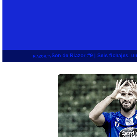
Son de Riazor #9 | Seis fichajes, 
RIAZOR.TV