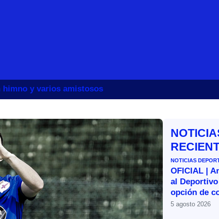
un himno y varios amistosos
NOTICIA
RECIEN
NOTICIAS DEPOR
OFICIAL | A
al Deportivo
opción de c
5 agosto 2026