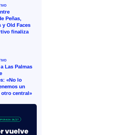
TIVO
ntre
de Peñas,
s y Old Faces
tivo finaliza
TIVO
 a Las Palmas
e
s: «No lo
tenemos un
otro central»