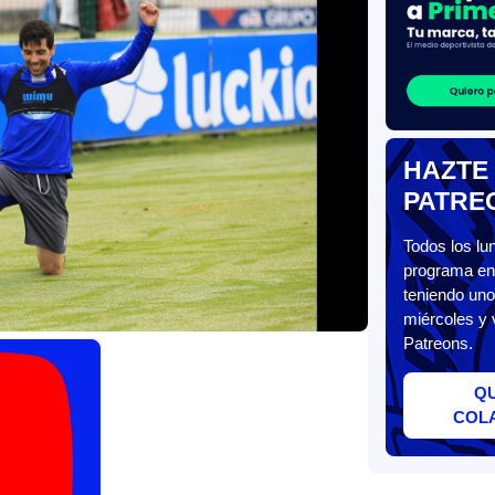
HAZTE
PATRE
Todos los l
programa en 
teniendo uno
miércoles y 
Patreons.
Q
COL