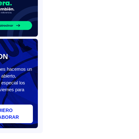
ON
unes hacemos un
abierto,
 especial los
viernes para
UIERO
ABORAR