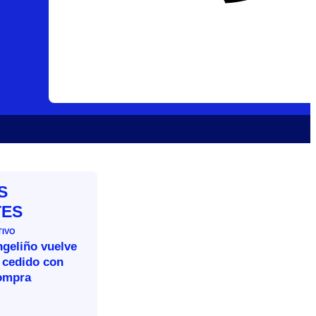
S
TES
TIVO
ngeliño vuelve
 cedido con
ompra