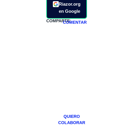
Riazor.org
en Google
COMPARTE:
COMENTAR
HAZTE
PATREON
Todos los lunes
hacemos un
programa en
abierto,
teniendo uno
especial los
miércoles y
viernes para
Patreons.
QUIERO
COLABORAR