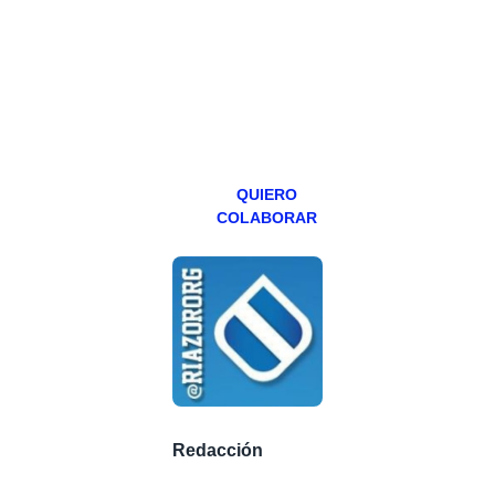
programa en
abierto,
teniendo uno
especial los
miércoles y
viernes para
Patreons.
QUIERO
COLABORAR
Redacción