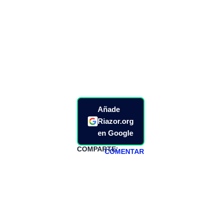
Añade
Riazor.org
en Google
COMPARTE:
COMENTAR
HAZTE
PATREON
Todos los lunes
hacemos un