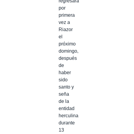
regresará
por
primera
vez a
Riazor
el
próximo
domingo,
después
de
haber
sido
santo y
seña
de la
entidad
herculina
durante
13