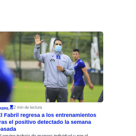
2 min de lectura
ABRIL
l Fabril regresa a los entrenamientos
ras el positivo detectado la semana
pasada
l equipo trabaja de manera individual y por el