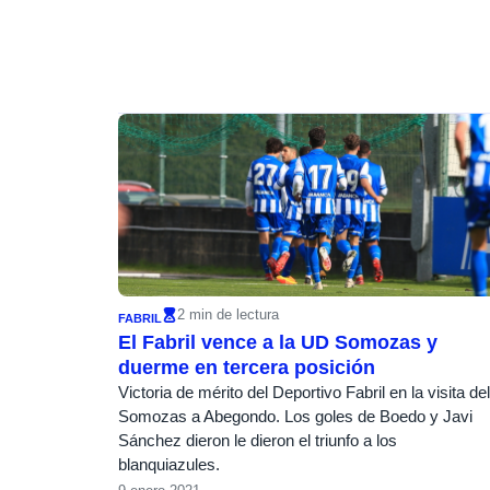
2 min de lectura
FABRIL
El Fabril vence a la UD Somozas y
duerme en tercera posición
Victoria de mérito del Deportivo Fabril en la visita del
Somozas a Abegondo. Los goles de Boedo y Javi
Sánchez dieron le dieron el triunfo a los
blanquiazules.