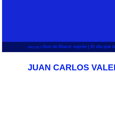
Son de Riazor exprés | El día que A
RIAZOR.TV
JUAN CARLOS VAL