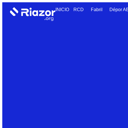
INICIO
RCD
Fabril
Dépor 