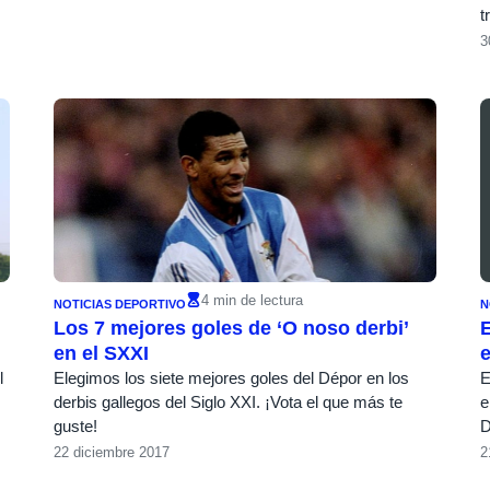
t
3
4 min de lectura
NOTICIAS DEPORTIVO
N
Los 7 mejores goles de ‘O noso derbi’
en el SXXI
e
l
Elegimos los siete mejores goles del Dépor en los
E
derbis gallegos del Siglo XXI. ¡Vota el que más te
e
guste!
D
22 diciembre 2017
2