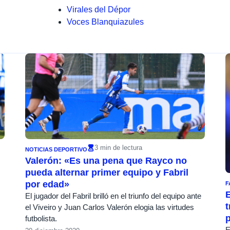
Virales del Dépor
Voces Blanquiazules
3 min de lectura
NOTICIAS DEPORTIVO
Valerón: «Es una pena que Rayco no
pueda alternar primer equipo y Fabril
por edad»
F
E
El jugador del Fabril brilló en el triunfo del equipo ante
t
el Viveiro y Juan Carlos Valerón elogia las virtudes
futbolista.
E