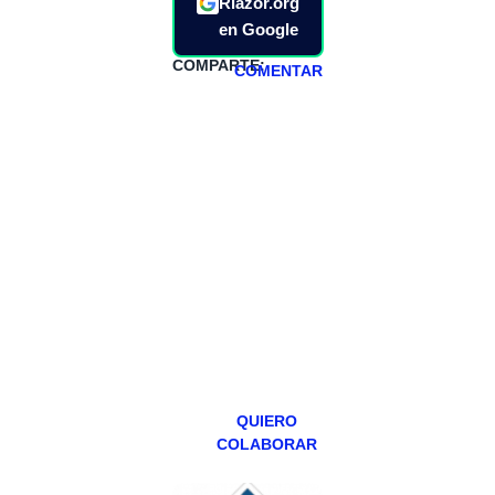
Riazor.org
en Google
COMPARTE:
COMENTAR
HAZTE
PATREON
Todos los lunes
hacemos un
programa en
abierto,
teniendo uno
especial los
miércoles y
viernes para
Patreons.
QUIERO
COLABORAR