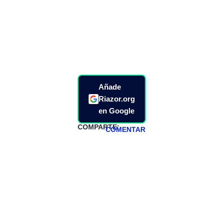
Añade
Riazor.org
en Google
COMPARTE:
COMENTAR
HAZTE
PATREON
Todos los lunes
hacemos un
programa en
abierto,