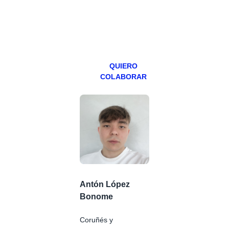
teniendo uno
especial los
miércoles y
viernes para
Patreons.
QUIERO
COLABORAR
Antón López
Bonome
Coruñés y