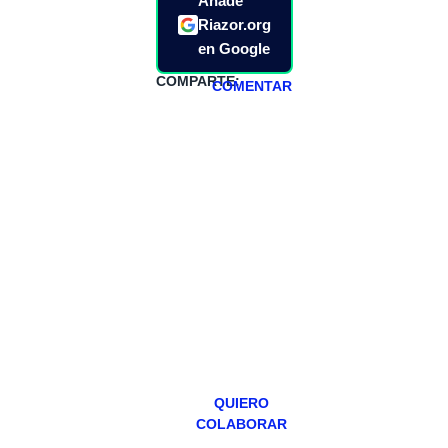
Añade
Riazor.org
en Google
COMPARTE:
COMENTAR
HAZTE
PATREON
Todos los lunes
hacemos un
programa en
abierto,
teniendo uno
especial los
miércoles y
viernes para
Patreons.
QUIERO
COLABORAR