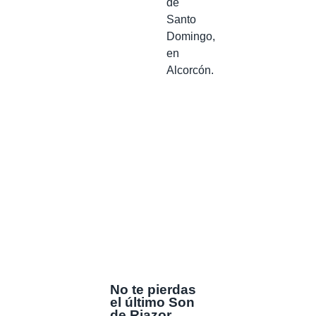
de
Santo
Domingo,
en
Alcorcón.
No te pierdas
el último Son
de Riazor