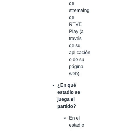
de
stremaing
de
RTVE
Play (a
través
de su
aplicación
o de su
página
web).
¿En qué
estadio se
juega el
partido?
En el
estadio