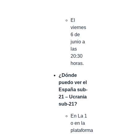
El
viernes
6 de
junio a
las
20:30
horas.
¿Dónde
puedo ver el
España sub-
21 – Ucrania
sub-21?
En La 1
o en la
plataforma