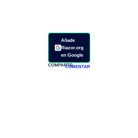
Añade
Riazor.org
en Google
COMPARTE:
COMENTAR
HAZTE
PATREON
Todos los lunes
hacemos un
programa en
abierto,
teniendo uno
especial los
miércoles y