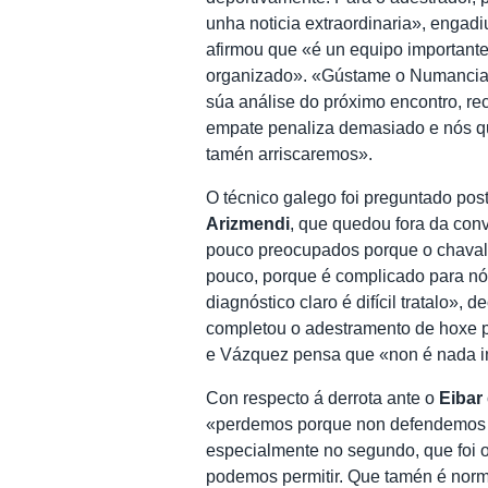
unha noticia extraordinaria», engad
afirmou que «é un equipo importante
organizado». «Gústame o Numancia e 
súa análise do próximo encontro, re
empate penaliza demasiado e nós qu
tamén arriscaremos».
O técnico galego foi preguntado pos
Arizmendi
, que quedou fora da con
pouco preocupados porque o chaval v
pouco, porque é complicado para nó
diagnóstico claro é difícil tratalo»,
completou o adestramento de hoxe p
e Vázquez pensa que «non é nada im
Con respecto á derrota ante o
Eibar
«perdemos porque non defendemos c
especialmente no segundo, que foi o
podemos permitir. Que tamén é normal