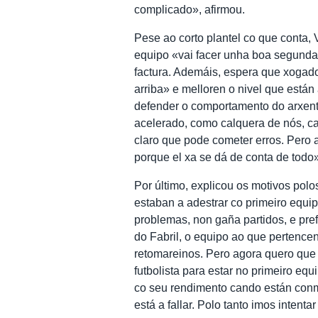
complicado», afirmou.
Pese ao corto plantel co que conta,
equipo «vai facer unha boa segunda v
factura. Ademáis, espera que xoga
arriba» e melloren o nivel que están
defender o comportamento do arxent
acelerado, como calquera de nós, c
claro que pode cometer erros. Pero 
porque el xa se dá de conta de todo»
Por último, explicou os motivos polo
estaban a adestrar co primeiro equi
problemas, non gaña partidos, e pre
do Fabril, o equipo ao que pertence
retomareinos. Pero agora quero que 
futbolista para estar no primeiro eq
co seu rendimento cando están conm
está a fallar. Polo tanto imos intenta