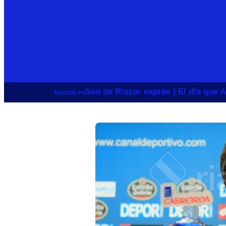
Son de Riazor exprés | El día que A
RIAZOR.TV