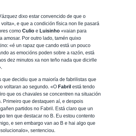
 Vázquez dixo estar convencido de que o
olta», e que a condición física non lle pasará
dores como
Culio
e
Luisinho
«vaian para
 a amosar. Por outro lado, tamén quixo
ino: «é un rapaz que cando está un pouco
ando as emocións poden sobre a razón, está
aos dez minutos xa non teño nada que dicirlle
.
s que decidiu que a maioría de fabrilistas que
po voltaran ao segundo. «O
Fabril
está tendo
firo que os chavales se concentren na situación
n. Primeiro que destaquen aí, e despois
gañen partidos no Fabril. Está claro que un
uipo ten que destacar no B. Eu estou contento
igo, e sen embargo van ao B e hai algo que
r solucionalo», sentenciou.