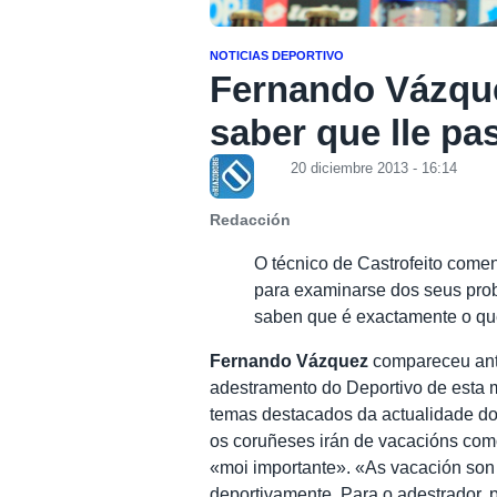
NOTICIAS DEPORTIVO
Fernando Vázqu
saber que lle pa
20 diciembre 2013 - 16:14
Redacción
O técnico de Castrofeito come
para examinarse dos seus prob
saben que é exactamente o que
Fernando Vázquez
compareceu ant
adestramento do Deportivo de esta
temas destacados da actualidade d
os coruñeses irán de vacacións como
«moi importante». «As vacación son 
deportivamente. Para o adestrador, 