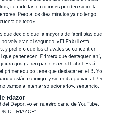
tros, cuando las emociones pueden sobre la
errores. Pero a los diez minutos ya no tengo
 cuenta de todo».
os que decidió que la mayoría de fabrilistas que
uipo volvieran al segundo. «El
Fabril
está
s, y prefiero que los chavales se concentren
o al que pertenecen. Primero que destaquen ahí,
uiero que ganen partidos en el Fabril. Está
 el primer equipo tiene que destacar en el B. Yo
uando están conmigo, y sin embargo van al B y
nto vamos a intentar solucionarlo», sentenció.
de Riazor
dad del Deportivo en nuestro canal de YouTube.
, SON DE RIAZOR: