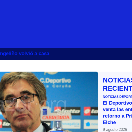
ngeliño volvió a casa
NOTICIA
RECIEN
NOTICIAS DEPOR
El Deportivo
venta las en
retorno a Pr
Elche
9 agosto 2026