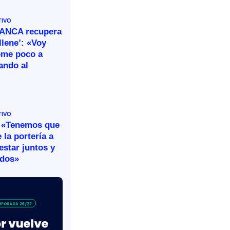
TIVO
BANCA recupera
llene’: «Voy
ome poco a
ando al
TIVO
 «Tenemos que
 la portería a
estar juntos y
idos»