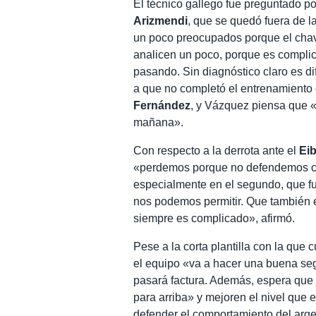
El técnico gallego fue preguntado po
Arizmendi
, que se quedó fuera de l
un poco preocupados porque el chaval
analicen un poco, porque es complic
pasando. Sin diagnóstico claro es difí
a que no completó el entrenamiento 
Fernández
, y Vázquez piensa que «
mañana».
Con respecto a la derrota ante el
Ei
«perdemos porque no defendemos cor
especialmente en el segundo, que fu
nos podemos permitir. Que también es
siempre es complicado», afirmó.
Pese a la corta plantilla con la que
el equipo «va a hacer una buena segu
pasará factura. Además, espera qu
para arriba» y mejoren el nivel que 
defender el comportamiento del arge