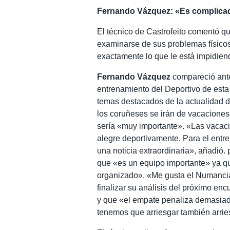
Fernando Vázquez: «Es complicad
El técnico de Castrofeito comentó qu
examinarse de sus problemas físico
exactamente lo que le está impidien
Fernando Vázquez
compareció ante
entrenamiento del Deportivo de est
temas destacados de la actualidad 
los coruñeses se irán de vacaciones
sería «muy importante». «Las vacaci
alegre deportivamente. Para el entre
una noticia extraordinaria», añadió.
que «es un equipo importante» ya qu
organizado». «Me gusta el Numancia
finalizar su análisis del próximo en
y que «el empate penaliza demasiado
tenemos que arriesgar también arri