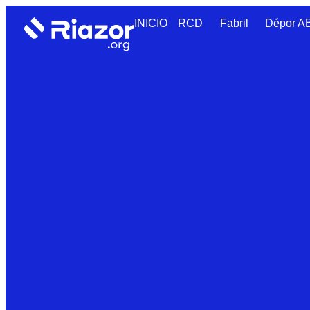
INICIO
RCD
Fabril
Dépor 