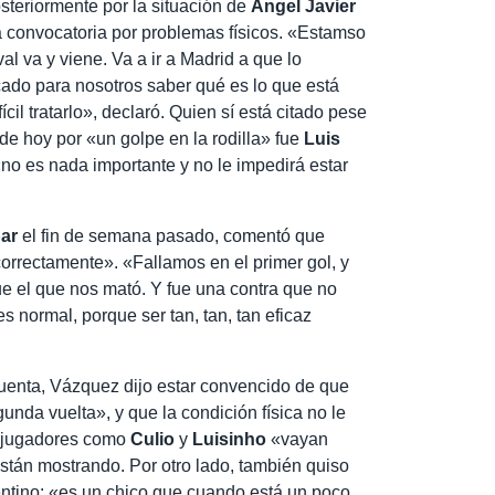
steriormente por la situación de
Ángel Javier
a convocatoria por problemas físicos. «Estamso
 va y viene. Va a ir a Madrid a que lo
ado para nosotros saber qué es lo que está
cil tratarlo», declaró. Quien sí está citado pese
de hoy por «un golpe en la rodilla» fue
Luis
no es nada importante y no le impedirá estar
bar
el fin de semana pasado, comentó que
rectamente». «Fallamos en el primer gol, y
e el que nos mató. Y fue una contra que no
 normal, porque ser tan, tan, tan eficaz
 cuenta, Vázquez dijo estar convencido de que
nda vuelta», y que la condición física no le
e jugadores como
Culio
y
Luisinho
«vayan
están mostrando. Por otro lado, también quiso
ntino: «es un chico que cuando está un poco