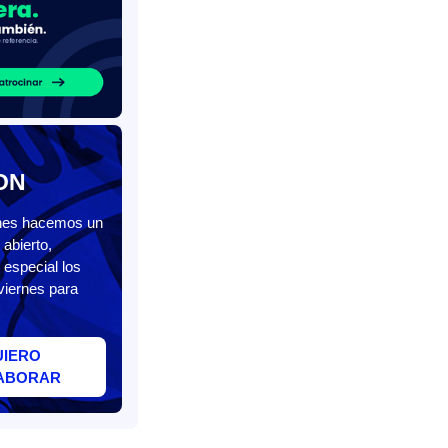
ON
unes hacemos un
abierto,
 especial los
viernes para
UIERO
ABORAR