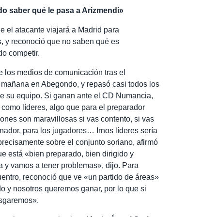
o saber qué le pasa a Arizmendi»
e el atacante viajará a Madrid para
s, y reconoció que no saben qué es
do competir.
 los medios de comunicación tras el
a mañana en Abegondo, y repasó casi todos los
de su equipo. Si ganan ante el CD Numancia,
 como líderes, algo que para el preparador
ones son maravillosas si vas contento, si vas
nador, para los jugadores… Irnos líderes sería
 precisamente sobre el conjunto soriano, afirmó
e está «bien preparado, bien dirigido y
 y vamos a tener problemas», dijo. Para
cuentro, reconoció que ve «un partido de áreas»
 y nosotros queremos ganar, por lo que si
esgaremos».