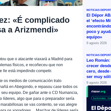
NOTICIAS DEPOR
El Dépor A
ez: «É complicado
el ‘efecto Mi
encontránd
sa a Arizmendi»
poco y ayud
equipo»
9 agosto 2026
NOTICIAS DEPOR
ntou que o atacante viaxará a Madrid para
Leo Román:
lemas físicos, e recoñeceu que non
crecer desde
 lle está impedindo competir.
cero, desde 
ser muy sól
e os medios de comunicación tralo
9 agosto 2026
 mañá en Abegondo, e repasou case todos os
o seu equipo. De gañar ante o CD Numancia,
 líderes, algo que para o preparador sería
marabillosas se vas contento, se vas alegre
para os xogadores… Marchar de líderes sería