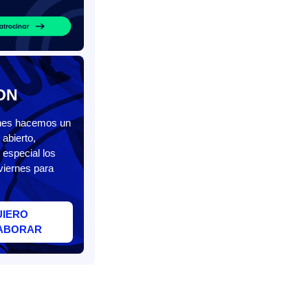
ON
unes hacemos un
abierto,
 especial los
viernes para
UIERO
ABORAR