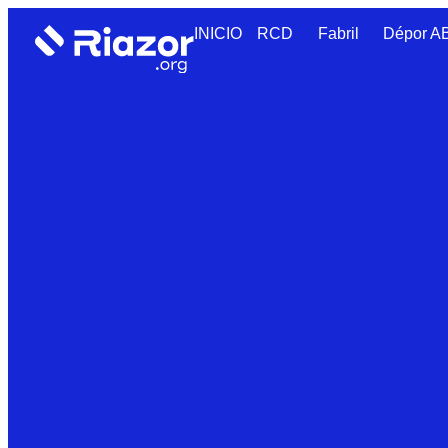
INICIO
RCD
Fabril
Dépor 