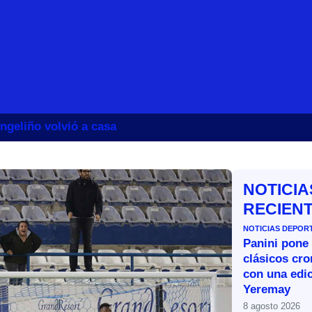
ngeliño volvió a casa
NOTICIA
RECIEN
NOTICIAS DEPOR
Panini pone 
clásicos cr
con una edic
Yeremay
8 agosto 2026