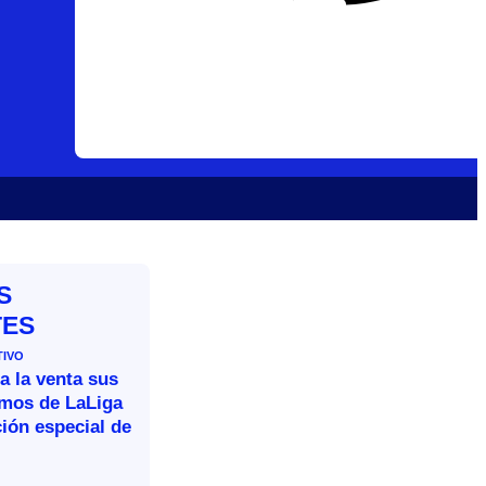
S
TES
TIVO
a la venta sus
omos de LaLiga
ión especial de