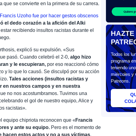
oja que se convierte en la primera de su carrera.
 Francis Uzoho fue por hacer gestos obscenos
ó el dedo corazón a la afición del Alki
estar recibiendo insultos racistas durante el
HAZTE
uego.
PATRE
rthosis, explicó su expulsión. «Sus
Todos los l
que pasó. Cuando celebró el 2-0,
algo hizo
programa en 
taran y le escupieran,
por eso reaccionó cómo
teniendo uno
 hizo y lo que lo causó. Se disculpó por su acción
miércoles y 
hizo.
Tales acciones (insultos racistas y
Patreons.
ir en nuestros campos y en nuestra
 que no nos acostumbramos. Tuvimos una
Q
elebrando el gol de nuestro equipo, Alice y
COL
s racistas».
l equipo chipriota reconocen que «
Francis
ores y ante su equipo.
Pero es el momento de
e hacen estos actos y no a sus víctimas
,