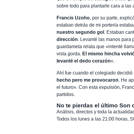
sobre todo para plantarle cara a las 
Francis Uzoho
, por su parte, expli
estaban detrás de mi portería estab
nuestro segundo gol
. Estaban can
dirección
. Levanté las manos para 
guardameta relata que «intenté llamar
vista gorda.
El mismo hincha volvió 
levanté el dedo corazón
«.
Ahí fue cuando el colegiado decidió 
hecho pero me provocaron
. He ap
el futuro». Con esta expulsión, Fran
partidos.
No te pierdas el último Son 
Análisis, directos y toda la actuali
Todos los lunes a las 21:00 horas