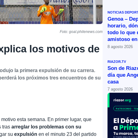
NOTICIAS DEPOR
Genoa – Dep
horario, dón
todo lo que 
Foto: goal.philenews.com
amistoso en
plica los motivos de
8 agosto 2026
RIAZOR.TV
Son de Riazo
dujo la primera expulsión de su carrera.
día que Ange
perderá los próximos tres encuentros de su
casa
7 agosto 2026
e motivo esta semana. En primer lugar, que
s tras
arreglar los problemas con su
gar su
expulsión
en el minuto 23 del partido