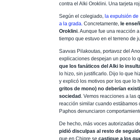
contra el Alki Oroklini. Una tarjeta r
Según el colegiado,
la expulsión de
a la grada.
Concretamente,
le enseñ
Oroklini
. Aunque fue una reacción a 
tiempo que estuvo en el terreno de j
Savvas Pilakoutas, portavoz del Ano
explicaciones despejan un poco lo 
que los fanáticos del Alki lo insul
lo hizo, sin justificarlo. Dijo lo que
y explicó los motivos por los que lo 
gritos de mono) no deberían exist
sociedad
. Vemos reacciones a las
reacción similar cuando estábamos c
Paphos denunciaron comportamiento
De hecho, más voces autorizadas de
pidió disculpas al resto de seguid
que en Chipre se
castigue a los qu