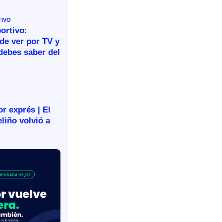
TIVO
ortivo:
de ver por TV y
debes saber del
r exprés | El
liño volvió a