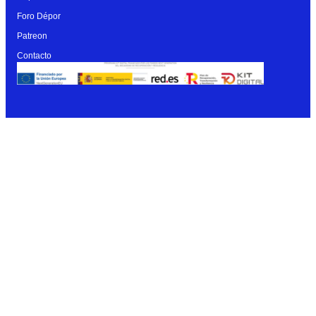
Foro Dépor
Patreon
Contacto