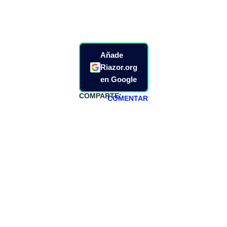
Añade
Riazor.org
en Google
COMPARTE:
COMENTAR
HAZTE
PATREON
Todos los lunes
hacemos un
programa en
abierto,
teniendo uno
especial los
miércoles y
viernes para