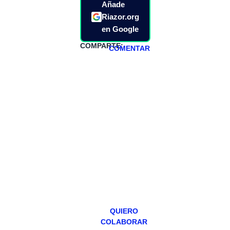
Añade
Riazor.org
en Google
COMPARTE:
COMENTAR
HAZTE
PATREON
Todos los lunes
hacemos un
programa en
abierto,
teniendo uno
especial los
miércoles y
viernes para
Patreons.
QUIERO
COLABORAR