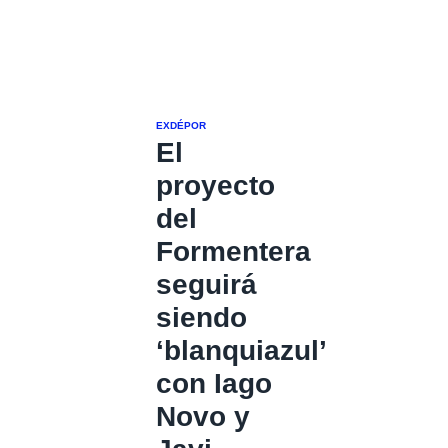
EXDÉPOR
El
proyecto
del
Formentera
seguirá
siendo
‘blanquiazul’
con Iago
Novo y