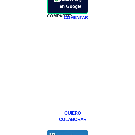
en Google
COMPARTE:
COMENTAR
HAZTE
PATREON
Todos los lunes
hacemos un
programa en
abierto,
teniendo uno
especial los
miércoles y
viernes para
Patreons.
QUIERO
COLABORAR