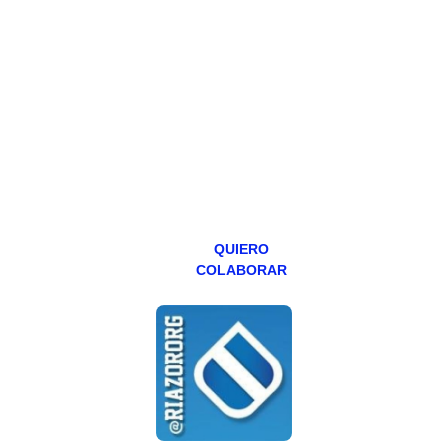
Todos los lunes
hacemos un
programa en
abierto,
teniendo uno
especial los
miércoles y
viernes para
Patreons.
QUIERO
COLABORAR