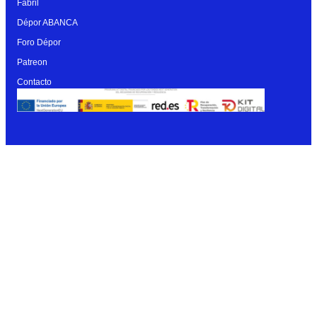
Fabril
Dépor ABANCA
Foro Dépor
Patreon
Contacto