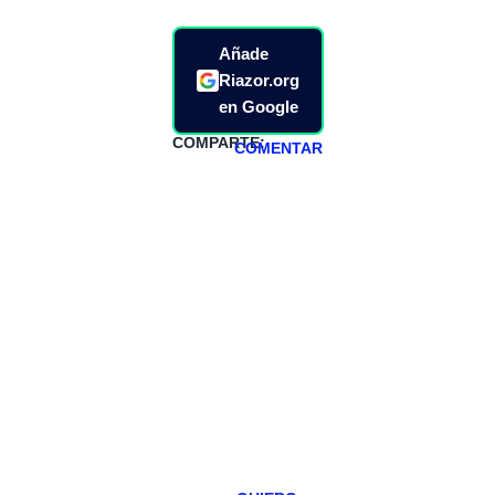
Añade
Riazor.org
en Google
COMPARTE:
COMENTAR
HAZTE
PATREON
Todos los lunes
hacemos un
programa en
abierto,
teniendo uno
especial los
miércoles y
viernes para
Patreons.