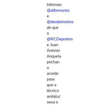
Informan
@alfonnunez
e
@desdelmolino
de que
o
@RCDeportivo
e Juan
Antonio
Anquela
pechan
o
acordo
para
que o
técnico
andaluz
sexa o