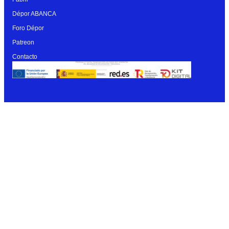
Dépor ABANCA
Foro Dépor
Patreon
Contacto