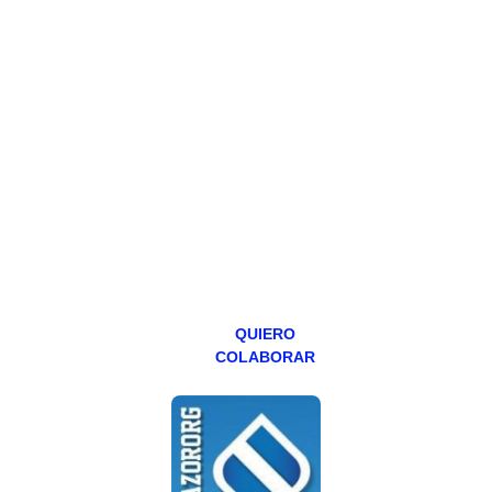
HAZTE
PATREON
Todos los lunes
hacemos un
programa en
abierto,
teniendo uno
especial los
miércoles y
viernes para
Patreons.
QUIERO
COLABORAR