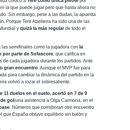
Vilda colocó a
Tere como única pivote
por
 en la que puede jugar pero que hasta ahora no
ado. Sin embargo, pese a las dudas, la apuesta
ión. Porque Tere Abelleira ha sido una de las
 Mundial y
quizá la más regular
de todo el
 las semifinales como la jugadora con
la
o por parte de Sofascore
, que califica en
as de cada jugadora durante los partidos. Ante
ro gran encuentro
. Aunque el MVP fue para
rada para cambiar la dinámica del partido en la
ira volvió a rozar el sobresaliente.
e 11 duelos en el suelo, acertó en 7 de 9
 de gol
(una asistencia a Olga Carmona, en el
 pase
. Números que corroboran otro encuentro
el que España obtuvo equilibrio sin balón y