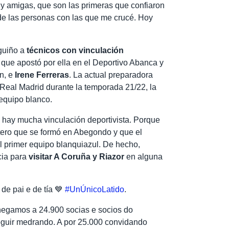
y amigas, que son las primeras que confiaron
de las personas con las que me crucé. Hoy
guiño a
técnicos con vinculación
, que apostó por ella en el Deportivo Abanca y
n, e
Irene Ferreras
. La actual preparadora
l Real Madrid durante la temporada 21/22, la
equipo blanco.
 hay mucha vinculación deportivista. Porque
rtero que se formó en Abegondo y que el
el primer equipo blanquiazul. De hecho,
cia para
visitar A Coruña y Riazor
en alguna
 de pai e de tía 💙
#UnÚnicoLatido
.
egamos a 24.900 socias e socios do
guir medrando. A por 25.000 convidando