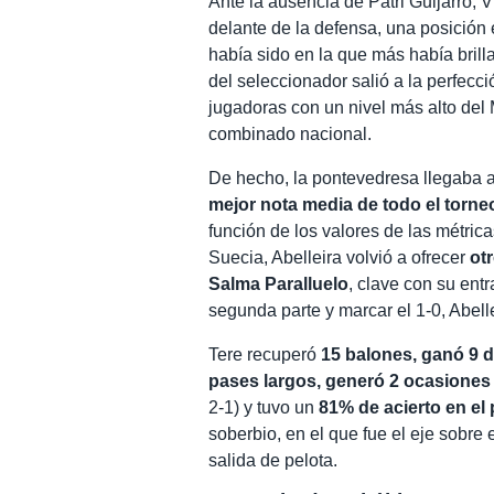
Ante la ausencia de Patri Guijarro, 
delante de la defensa, una posición
había sido en la que más había brill
del seleccionador salió a la perfecc
jugadoras con un nivel más alto del
combinado nacional.
De hecho, la pontevedresa llegaba a
mejor nota media de todo el torne
función de los valores de las métric
Suecia, Abelleira volvió a ofrecer
ot
Salma Paralluelo
, clave con su ent
segunda parte y marcar el 1-0, Abelle
Tere recuperó
15 balones, ganó 9 d
pases largos, generó 2 ocasiones
2-1) y tuvo un
81% de acierto en el
soberbio, en el que fue el eje sobre 
salida de pelota.