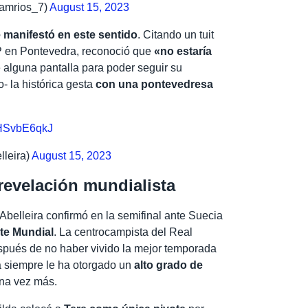
iamrios_7)
August 15, 2023
e manifestó en este sentido
. Citando un tuit
P en Pontevedra, reconoció que
«no estaría
 alguna pantalla para poder seguir su
o- la histórica gesta
con una pontevedresa
/bHSvbE6qkJ
lleira)
August 15, 2023
 revelación mundialista
e Abelleira confirmó en la semifinal ante Suecia
ste Mundial
. La centrocampista del Real
espués de no haber vivido la mejor temporada
a siempre le ha otorgado un
alto grado de
una vez más.