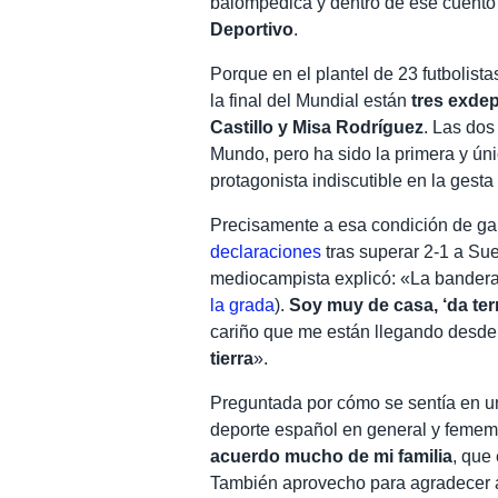
balompédica y dentro de ese cuento
Deportivo
.
Porque en el plantel de 23 futbolista
la final del Mundial están
tres exdep
Castillo y Misa Rodríguez
. Las dos
Mundo, pero ha sido la primera y ún
protagonista indiscutible en la gesta
Precisamente a esa condición de ga
declaraciones
tras superar 2-1 a Sue
mediocampista explicó: «La bandera 
la grada
).
Soy muy de casa, ‘da ter
cariño que me están llegando desde
tierra
».
Preguntada por cómo se sentía en un
deporte español en general y fememin
acuerdo mucho de mi familia
, que
También aprovecho para agradecer a