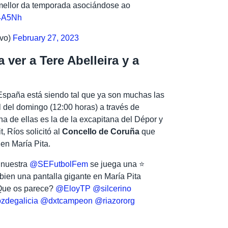
 mellor da temporada asociándose ao
14A5Nh
vo)
February 27, 2023
 ver a Tere Abelleira y a
 España está siendo tal que ya son muchas las
l del domingo (12:00 horas) a través de
na de ellas es la de la excapitana del Dépor y
it, Ríos solicitó al
Concello de Coruña
que
 en María Pita.
 nuestra
@SEFutbolFem
se juega una ⭐
a bien una pantalla gigante en María Pita
¿Que os parece?
@EloyTP
@silcerino
zdegalicia
@dxtcampeon
@riazororg