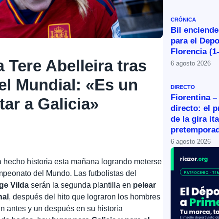
CRÓNICA
Bil enciende
para el Depo
Florencia (1
 Tere Abelleira tras
6 agosto 2026
del Mundial: «Es un
DIRECTO
Fiorentina –
tar a Galicia»
directo: el 
de la gira it
pretemporad
6 agosto 2026
 hecho historia esta mañana logrando meterse
mpeonato del Mundo. Las futbolistas del
ge Vilda
serán la segunda plantilla en
pelear
nal
, después del hito que lograron los hombres
 antes y un después en su historia