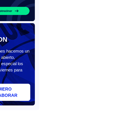
ON
unes hacemos un
abierto,
 especial los
viernes para
UIERO
ABORAR