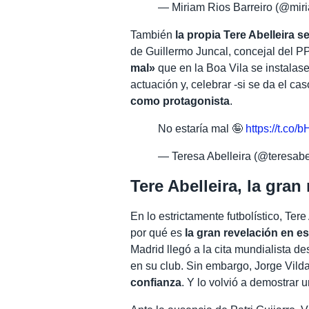
— Miriam Rios Barreiro (@mir
También
la propia Tere Abelleira s
de Guillermo Juncal, concejal del P
mal»
que en la Boa Vila se instalase
actuación y, celebrar -si se da el cas
como protagonista
.
No estaría mal 🤪
https://t.co
— Teresa Abelleira (@teresabe
Tere Abelleira, la gran
En lo estrictamente futbolístico, Ter
por qué es
la gran revelación en e
Madrid llegó a la cita mundialista d
en su club. Sin embargo, Jorge Vild
confianza
. Y lo volvió a demostrar 