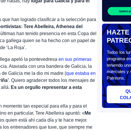
 de hadas, hay
lugar para Galicia y para el
s que han logrado clasificar a la selección para
ortivistas: Tere Abelleira, Athenea del
HAZTE
 últimas han tenido presencia en esta Copa del
PATRE
ica gallega quien se ha hecho con un papel de
 de ‘La Roja’.
Todos los l
programa en 
llega apeló la pontevedresa
en sus primeras
teniendo uno
cia. Ataviada con una bandera de Galicia, la
miércoles y 
de Galicia me la dio mi madre (
que estaba en
Patreons.
riña’
. Quiero agradecer todos los mensajes de
 allá.
Es un orgullo representar a esta
Q
COL
 momento tan especial para ella y para el
o en particular, Tere Abelleira apuntó: «
Me
 es quien está ahí cada día y te hace mejor.
 los entrenadores que tuve, que siempre me