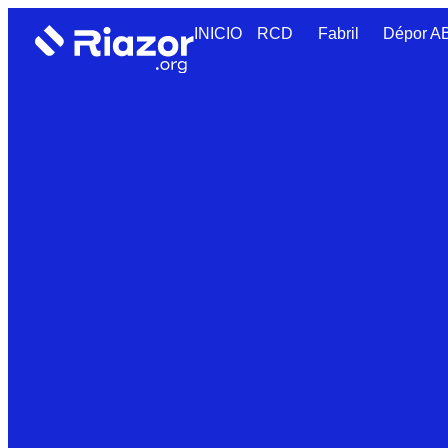
INICIO
RCD
Fabril
Dépor 