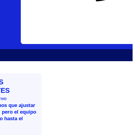
S
TES
TIVO
mos que ajustar
 pero el equipo
o hasta el