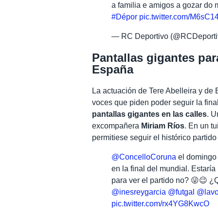
a familia e amigos a gozar do
#Dépor
pic.twitter.com/M6sC
— RC Deportivo (@RCDeporti
Pantallas gigantes para
España
La actuación de Tere Abelleira y de
voces que piden poder seguir la fina
pantallas gigantes en las calles
. U
excompañera
Miriam Ríos
. En un tu
permitiese seguir el histórico partido
@ConcelloCoruna
el domingo
en la final del mundial. Estarí
para ver el partido no? 😜😉 
@inesreygarcia
@futgal
@lavo
pic.twitter.com/rx4YG8KwcO