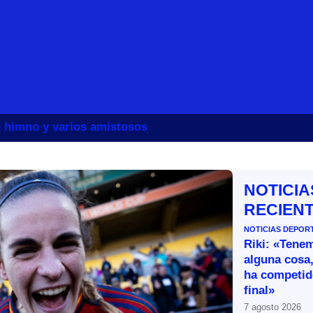
un himno y varios amistosos
NOTICIA
RECIEN
NOTICIAS DEPOR
Riki: «Tene
alguna cosa,
ha competid
final»
7 agosto 2026