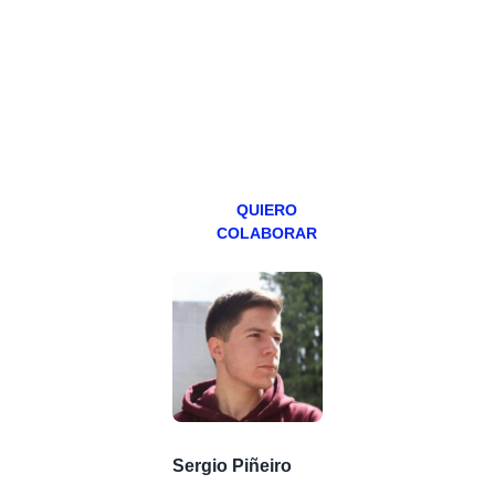
hacemos un
programa en
abierto,
teniendo uno
especial los
miércoles y
viernes para
Patreons.
QUIERO
COLABORAR
Sergio Piñeiro