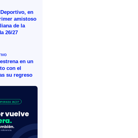
 Deportivo, en
primer amistoso
aliana de la
a 26/27
TIVO
 estrena en un
to con el
as su regreso