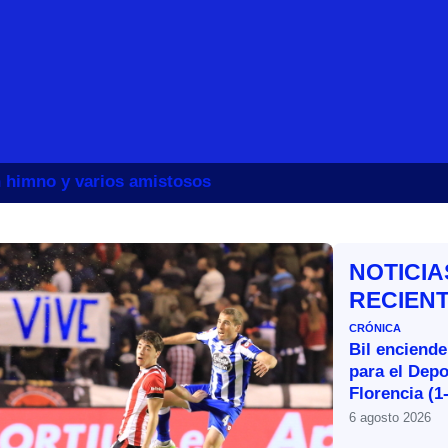
un himno y varios amistosos
NOTICIA
RECIEN
CRÓNICA
Bil enciende
para el Depo
Florencia (1
6 agosto 2026