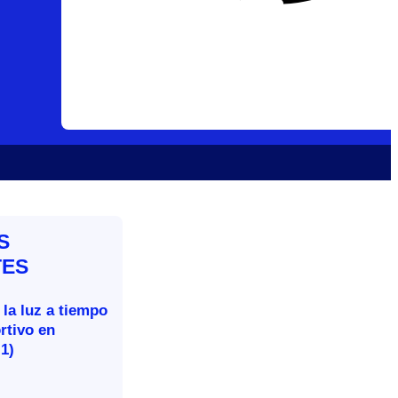
S
TES
 la luz a tiempo
rtivo en
-1)