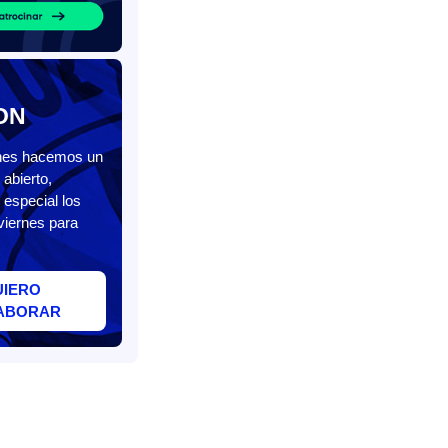
ON
unes hacemos un
abierto,
 especial los
viernes para
UIERO
ABORAR