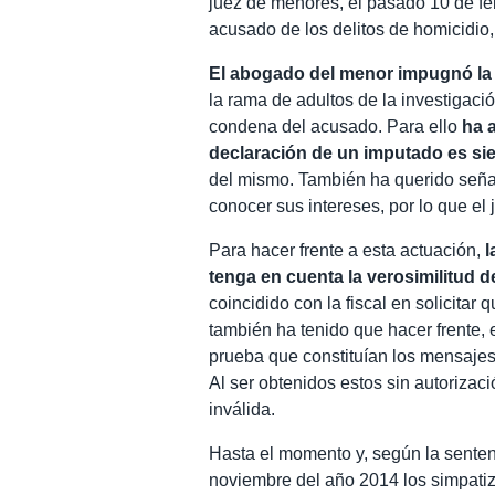
juez de menores, el pasado 10 de feb
acusado de los delitos de homicidio, 
El abogado del menor impugnó la 
la rama de adultos de la investigació
condena del acusado. Para ello
ha a
declaración de un imputado es s
del mismo. También ha querido señal
conocer sus intereses, por lo que el 
Para hacer frente a esta actuación,
l
tenga en cuenta la verosimilitud d
coincidido con la fiscal en solicita
también ha tenido que hacer frente, 
prueba que constituían los mensaje
Al ser obtenidos estos sin autorizac
inválida.
Hasta el momento y, según la senten
noviembre del año 2014 los simpatiza