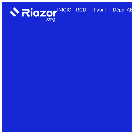
INICIO
RCD
Fabril
Dépor 