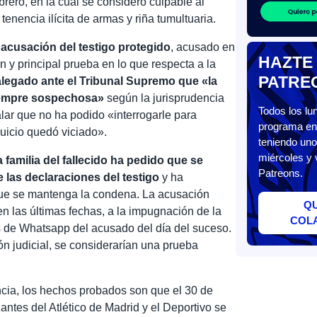
rero, en la cual se consideró culpable al
tenencia ilícita de armas y riña tumultuaria.
acusación del testigo protegido
, acusado en
HAZTE
n y principal prueba en lo que respecta a la
PATRE
legado ante el Tribunal Supremo que «la
iempre sospechosa»
según la jurisprudencia
Todos los l
ar que no ha podido «interrogarle para
programa en 
juicio quedó viciado».
teniendo uno
miércoles y 
a familia del fallecido ha pedido que se
Patreons.
e las declaraciones del testigo
y ha
r que se mantenga la condena. La acusación
Q
en las últimas fechas, a la impugnación de la
COL
s de Whatsapp del acusado del día del suceso.
ión judicial, se considerarían una prueba
cia, los hechos probados son que el 30 de
ntes del Atlético de Madrid y el Deportivo se