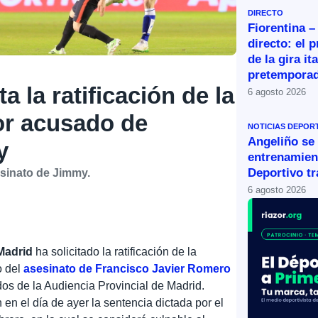
DIRECTO
Fiorentina –
directo: el 
de la gira it
pretemporad
ta la ratificación de la
6 agosto 2026
or acusado de
NOTICIAS DEPOR
Angeliño se
y
entrenamien
Deportivo tr
esinato de Jimmy.
6 agosto 2026
 Madrid
ha solicitado la ratificación de la
o del
asesinato de Francisco Javier Romero
dos de la Audiencia Provincial de Madrid.
n el día de ayer la sentencia dictada por el