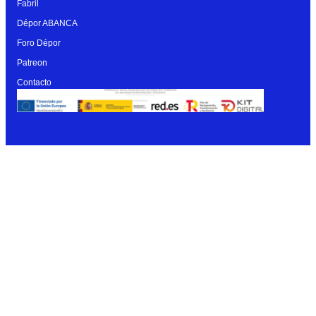
Fabril
Dépor ABANCA
Foro Dépor
Patreon
Contacto