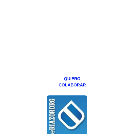
PATREON
Todos los lunes
hacemos un
programa en
abierto,
teniendo uno
especial los
miércoles y
viernes para
Patreons.
QUIERO
COLABORAR