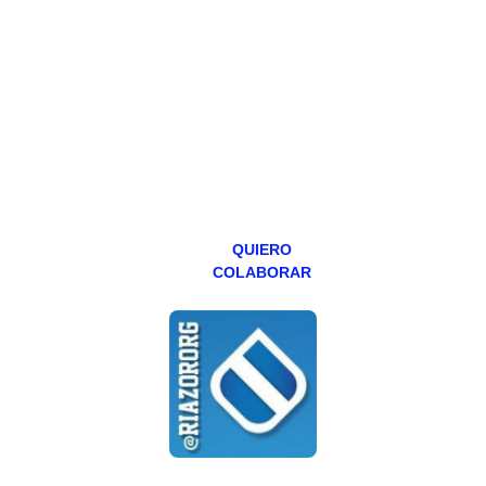
Todos los lunes
hacemos un
programa en
abierto,
teniendo uno
especial los
miércoles y
viernes para
Patreons.
QUIERO
COLABORAR