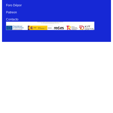
Foro Dépor
Patreon
Contacto