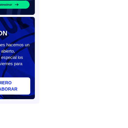
ON
unes hacemos un
abierto,
 especial los
viernes para
UIERO
ABORAR