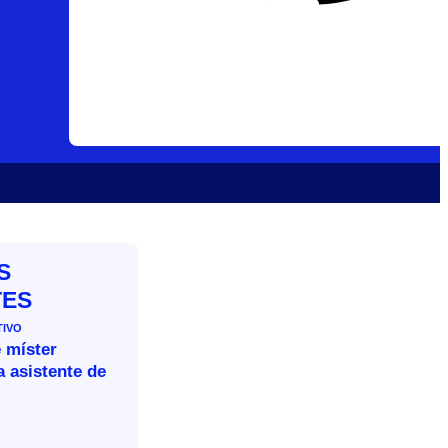
S
TES
TIVO
 míster
 asistente de