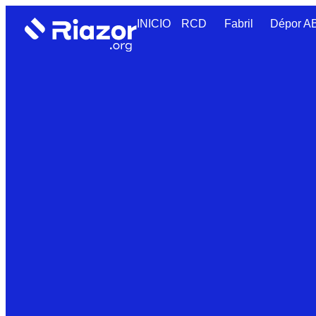
INICIO
RCD
Fabril
Dépor 