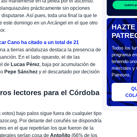
así mantenerse en la pelea por el ascenso.
 blanquiazules prácticamente sin opciones
disputarse. Así pues, toda una final la que le
de este domingo en un Arcángel en el que otro
HAZTE
or.
PATRE
ar Cano ha citado a un total de 21
Todos los l
ina a tierras andaluzas destaca la presencia de
programa en 
anción. En el lado opuesto, el de las
teniendo uno
el de
Lucas Pérez
, baja por acumulación de
miércoles y 
do
Pepe Sánchez
y el descartado por decisión
Patreons.
Q
ros lectores para el Córdoba
COL
votos) bajo palos sigue fuera de cualquier tipo
iazor.org. Por delante del coruñés se dispondría
s en el que repetirían los que fueron de la
laterales serían cosa de
Antoñito
(66% de los