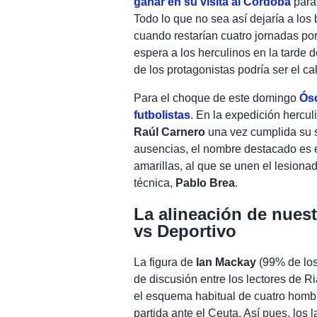
ganar en su visita al Córdoba
para 
Todo lo que no sea así dejaría a los
cuando restarían cuatro jornadas por 
espera a los herculinos en la tarde 
de los protagonistas podría ser el cal
Para el choque de este domingo
Ósc
futbolistas
. En la expedición hercul
Raúl Carnero
una vez cumplida su s
ausencias, el nombre destacado es 
amarillas, al que se unen el lesiona
técnica,
Pablo Brea
.
La alineación de nuest
vs Deportivo
La figura de
Ian Mackay
(99% de los 
de discusión entre los lectores de R
el esquema habitual de cuatro hombre
partida ante el Ceuta. Así pues, los 