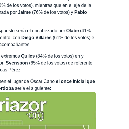
% de los votos), mientras que en el eje de la
rmada por
Jaime
(76% de los votos) y
Pablo
ispuesto sería el encabezado por
Olabe
(41%
centro, con
Diego Villares
(61% de los votos) e
 acompañantes.
os extremos
Quiles
(84% de los votos) en y
con
Svensson
(65% de los votos) de referente
ucas Pérez.
asen el lugar de Óscar Cano
el once inicial que
Córdoba
sería el siguiente: