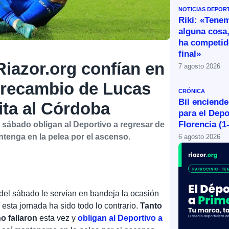
NOTICIAS DEPOR
Riki: «Tene
alguna cosa,
ha competid
final»
Riazor.org confían en
7 agosto 2026
recambio de Lucas
CRÓNICA
Bil enciende
sita al Córdoba
para el Depo
Florencia (1
e sábado obligan al Deportivo a regresar de
tenga en la pelea por el ascenso.
6 agosto 2026
del sábado le servían en bandeja la ocasión
 esta jornada ha sido todo lo contrario.
Tanto
o fallaron
esta vez y
obligan al Deportivo a