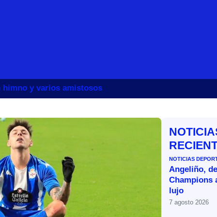
un himno y varios amistosos
NOTICIA
RECIEN
NOTICIAS DEPOR
Angeliño, de
Champions a
lujo
7 agosto 2026