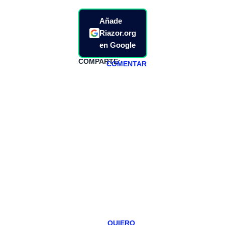
Añade
Riazor.org
en Google
COMPARTE:
COMENTAR
HAZTE
PATREON
Todos los lunes
hacemos un
programa en
abierto,
teniendo uno
especial los
miércoles y
viernes para
Patreons.
QUIERO