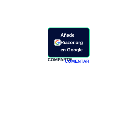
Añade
Riazor.org
en Google
COMPARTE:
COMENTAR
HAZTE
PATREON
Todos los lunes
hacemos un
programa en
abierto,
teniendo uno
especial los
miércoles y