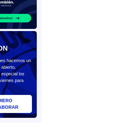
ON
unes hacemos un
abierto,
 especial los
viernes para
UIERO
ABORAR