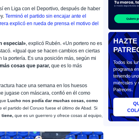
í en Liga con el Deportivo, después de haber
ey.
Terminó el partido sin encajar ante el
era explicó en rueda de prensa el motivo del
HAZTE
n especial»
, explicó Rubén. «Un portero no es
PATRE
estacó. «Igual que se hacen cambios en ciertas
la portería. Es una posición más, según mi
Todos los l
más cosas que parar,
que es lo más
programa en 
teniendo uno
miércoles y 
fractura hace una semana en los huesos
Patreons.
que jugase con máscara, confió en él como
 que
Lucho nos podía dar muchas cosas, como
Q
el partido del Coruxo fuese el último de Abad. Si
COL
 tiene,
que es un guerrero y ofrece cosas al equipo,