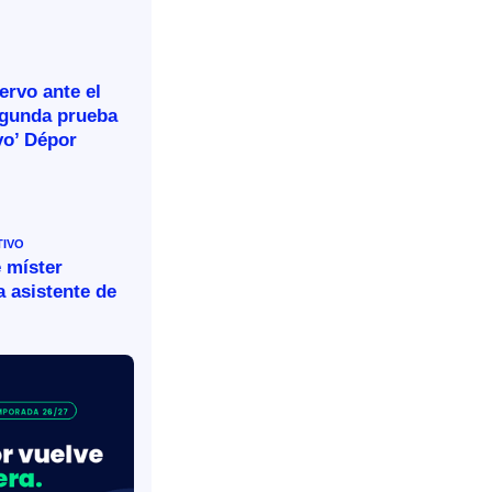
rvo ante el
egunda prueba
vo’ Dépor
TIVO
 míster
 asistente de