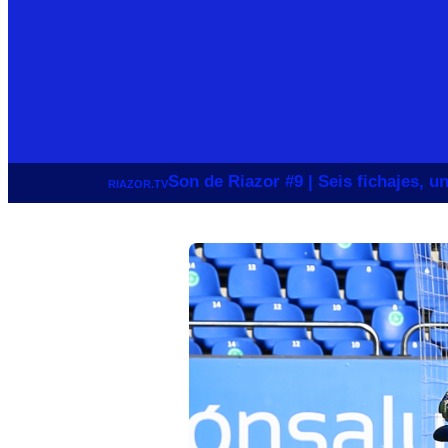
Son de Riazor #9 | Seis fichajes, 
RIAZOR.TV