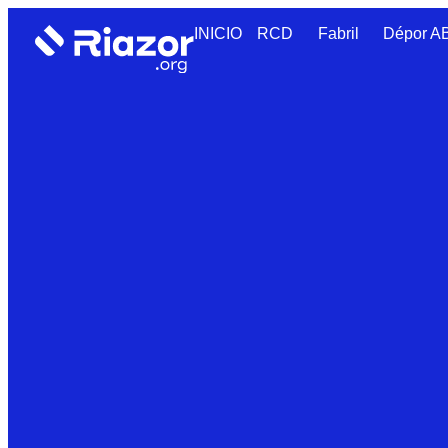
INICIO
RCD
Fabril
Dépor 