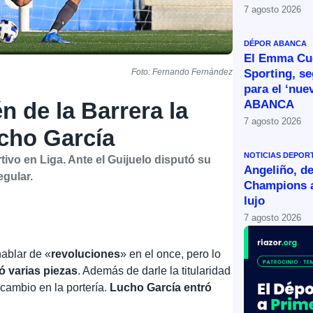
7 agosto 2026
DÉPOR ABANCA
El Emma Cue
Sporting, s
Foto: Fernando Fernández
para el ‘nue
ABANCA
n de la Barrera la
7 agosto 2026
ucho García
NOTICIAS DEPOR
ivo en Liga. Ante el Guijuelo disputó su
Angeliño, de
egular.
Champions a
lujo
7 agosto 2026
hablar de «
revoluciones
» en el once, pero lo
 varias piezas
. Además de darle la titularidad
 cambio en la portería.
Lucho García entró