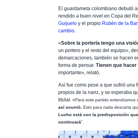
El guardameta colombiano debutó as
rendido a buen nivel en Copa del R
Guijuelo
y el propio
Rubén de la Barr
cambio.
«
Sobre la portería tengo una visió
un portero y el resto del equipo», d
demarcaciones, también se hacen en 
forma de pensar.
Tienen que hacer 
importante», relató.
Así fue como pese a que sufrió una 
propios de la nariz, y se esperaba 
titular. «
Para este partido entendíamos
así ocurrió.
Esto para nada descarta que 
Lucho está con la predisposición que
continuará
”.