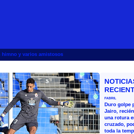
un himno y varios amistosos
NOTICIA
RECIEN
FABRIL
Duro golpe p
Jairo, recié
una rotura e
cruzado, po
toda la tem