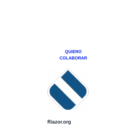
programa en
abierto,
teniendo uno
especial los
miércoles y
viernes para
Patreons.
QUIERO
COLABORAR
Riazor.org