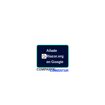
Añade
Riazor.org
en Google
COMPARTE:
COMENTAR
HAZTE
PATREON
Todos los lunes
hacemos un